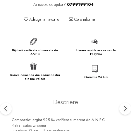
marimea 57
Ai nevoie de ajutor?
0799199104
marimea 58
marimea 59
Adauga la Favorite
Cere informatii
marimea 60
marimea 61
marimea 62
Bijuterii verificate si marcate de
Livrare rapida acasa sau la
marimea 63
ANPC
EasyBox
marimea 64
marimea 65
Ridica comanda din sediul nostru
Garantie 24 luni
marimea 66
din Rm.Valcea
marimea 67
marimea 68
Descriere
SETURI ARGINT
marime reglabila
Compozitie: argint 925 ‰ verificat si marcat de A.N.P.C.
marimea 49
Piatra: cubic zirconia
Lungime: 17 cm + 3 cm prelungire