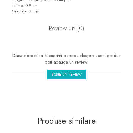
marimea 50
Latime: 0.9 cm
marimea 51
Greutate: 2.8 gr
marimea 52
Review-uri
(0)
marimea 53
marimea 54
marimea 55
Daca doresti sa iti exprimi parerea despre acest produs
marimea 56
poti adauga un review.
marimea 57
marimea 58
SCRIE UN REVIEW
marimea 59
marimea 60
marimea 61
marimea 62
Produse similare
marimea 63
marimea 64