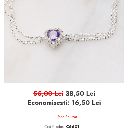
BIJUTERII ARGINT PENTRU
BARBATI
INELE ARGINT
marime reglabila
marimea 47
marimea 48
marimea 49
marimea 50
marimea 51
marimea 52
55,00 Lei
38,50 Lei
marimea 53
Economisesti:
16,50
Lei
marimea 54
marimea 55
Stoc Epuizat
marimea 56
Cod Produs:
C6601