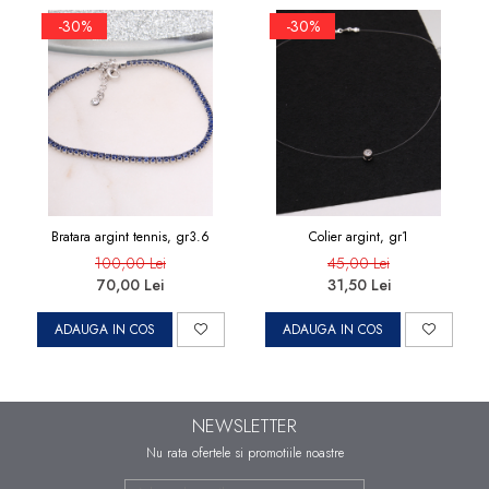
-30%
-30%
Bratara argint tennis, gr3.6
Colier argint, gr1
100,00 Lei
45,00 Lei
70,00 Lei
31,50 Lei
ADAUGA IN COS
ADAUGA IN COS
NEWSLETTER
Nu rata ofertele si promotiile noastre