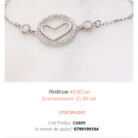
marime reglabila
marimea 47
marimea 48
marimea 49
marimea 50
marimea 51
marimea 52
marimea 53
marimea 54
marimea 55
marimea 56
marimea 57
70,00 Lei
49,00 Lei
marimea 58
Economisesti:
21,00
Lei
marimea 59
marimea 60
STOC EPUIZAT
marimea 61
Cod Produs:
C6809
marimea 62
Ai nevoie de ajutor?
0799199104
marimea 63