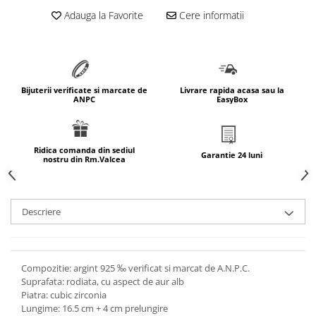
marimea 64
Adauga la Favorite
Cere informatii
marimea 65
marimea 66
marimea 67
marimea 68
Bijuterii verificate si marcate de
Livrare rapida acasa sau la
ANPC
EasyBox
SETURI ARGINT
marime reglabila
marimea 49
Ridica comanda din sediul
Garantie 24 luni
nostru din Rm.Valcea
marimea 50
marimea 51
marimea 52
Descriere
marimea 53
marimea 54
marimea 55
Compozitie: argint 925 ‰ verificat si marcat de A.N.P.C.
marimea 56
Suprafata: rodiata, cu aspect de aur alb
marimea 57
Piatra: cubic zirconia
Lungime: 16.5 cm + 4 cm prelungire
marimea 58