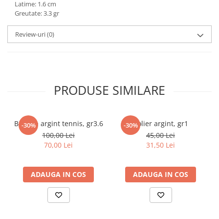
Latime: 1.6 cm
marimea 59
Greutate: 3.3 gr
marimea 60
Review-uri
(0)
marimea 61
marimea 62
marimea 63
marimea 64
PRODUSE SIMILARE
Bratara argint tennis, gr3.6
Colier argint, gr1
-30%
-30%
100,00 Lei
45,00 Lei
70,00 Lei
31,50 Lei
ADAUGA IN COS
ADAUGA IN COS