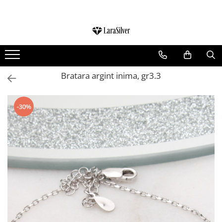
CATEGORII
CERCEI ARGINT
BRATARI ARGINT
Bratara argint inima, gr3.3
COLIERE ARGINT
LANTISOARE ARGINT
-30%
CRUCIULITE SI ICONITE ARGINT
PANDANTIVE ARGINT
BROSE ARGINT
VERIGHETE ARGINT
BIJUTERII ARGINT PENTRU COPII
BIJUTERII ARGINT PENTRU BARBATI
INELE ARGINT