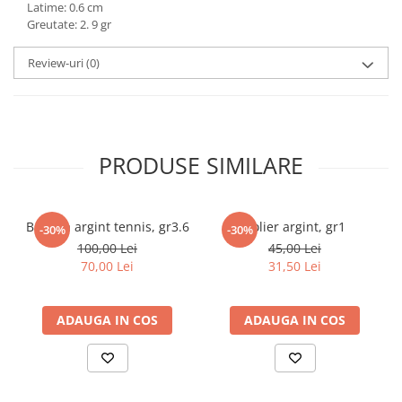
Latime: 0.6 cm
marimea 59
Greutate: 2. 9 gr
marimea 60
Review-uri
(0)
marimea 61
marimea 62
marimea 63
marimea 64
PRODUSE SIMILARE
Bratara argint tennis, gr3.6
Colier argint, gr1
-30%
-30%
100,00 Lei
45,00 Lei
70,00 Lei
31,50 Lei
ADAUGA IN COS
ADAUGA IN COS