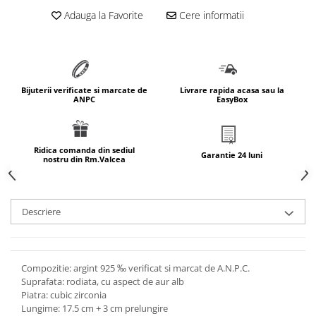
marimea 64
Adauga la Favorite
Cere informatii
marimea 65
marimea 66
marimea 67
marimea 68
Bijuterii verificate si marcate de
Livrare rapida acasa sau la
ANPC
EasyBox
SETURI ARGINT
marime reglabila
marimea 49
Ridica comanda din sediul
Garantie 24 luni
nostru din Rm.Valcea
marimea 50
marimea 51
marimea 52
Descriere
marimea 53
marimea 54
marimea 55
Compozitie: argint 925 ‰ verificat si marcat de A.N.P.C.
marimea 56
Suprafata: rodiata, cu aspect de aur alb
marimea 57
Piatra: cubic zirconia
Lungime: 17.5 cm + 3 cm prelungire
marimea 58