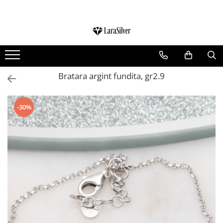
CATEGORII
CERCEI ARGINT
BRATARI ARGINT
Bratara argint fundita, gr2.9
COLIERE ARGINT
LANTISOARE ARGINT
-30%
CRUCIULITE SI ICONITE ARGINT
PANDANTIVE ARGINT
BROSE ARGINT
VERIGHETE ARGINT
BIJUTERII ARGINT PENTRU COPII
BIJUTERII ARGINT PENTRU BARBATI
INELE ARGINT