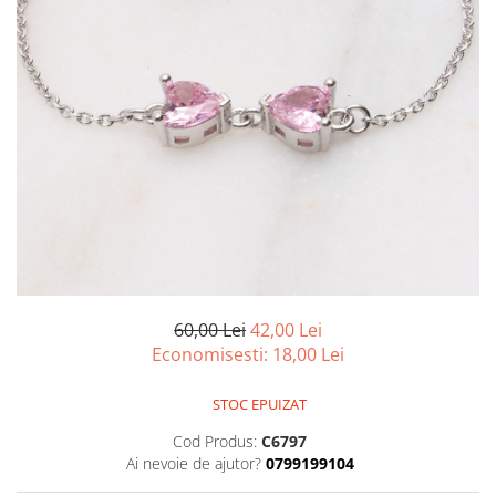
marime reglabila
marimea 47
marimea 48
marimea 49
marimea 50
marimea 51
marimea 52
marimea 53
marimea 54
marimea 55
marimea 56
marimea 57
60,00 Lei
42,00 Lei
marimea 58
Economisesti:
18,00
Lei
marimea 59
marimea 60
STOC EPUIZAT
marimea 61
Cod Produs:
C6797
marimea 62
Ai nevoie de ajutor?
0799199104
marimea 63