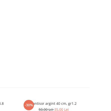
3.8
Lantisor argint 40 cm, gr1.2
L
-30%
-30%
50,00 Lei
35,00 Lei