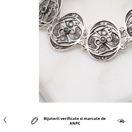
marime reglabila
marimea 47
marimea 48
marimea 49
marimea 50
marimea 51
marimea 52
marimea 53
marimea 54
marimea 55
marimea 56
marimea 57
marimea 58
marimea 59
marimea 60
marimea 61
Bijuterii verificate si marcate de
marimea 62
ANPC
marimea 63