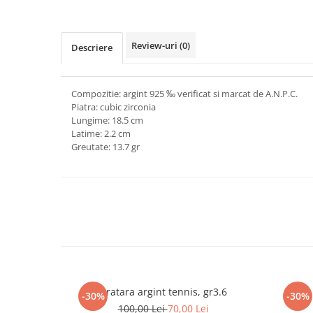
marimea 64
marimea 65
Review-uri
(0)
Descriere
marimea 66
marimea 67
marimea 68
Compozitie: argint 925 ‰ verificat si marcat de A.N.P.C.
SETURI ARGINT
Piatra: cubic zirconia
Lungime: 18.5 cm
marime reglabila
Latime: 2.2 cm
marimea 49
Greutate: 13.7 gr
marimea 50
marimea 51
marimea 52
marimea 53
marimea 54
marimea 55
marimea 56
marimea 57
Bratara argint tennis, gr3.6
-30%
-30%
marimea 58
100,00 Lei
70,00 Lei