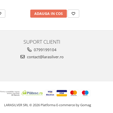
ADAUGA IN COS
AD
SUPORT CLIENTI
0799199104
contact@larasilver.ro
LARASILVER SRL © 2026
Platforma E-commerce by Gomag