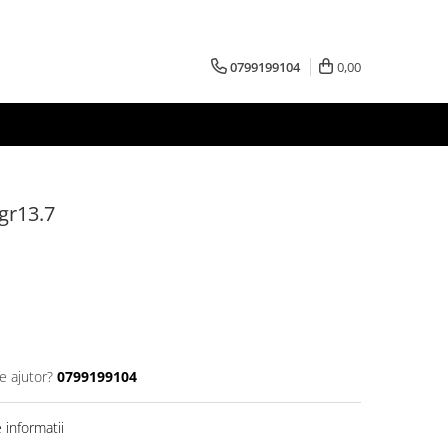
0799199104
0,00
 gr13.7
e ajutor?
0799199104
informatii