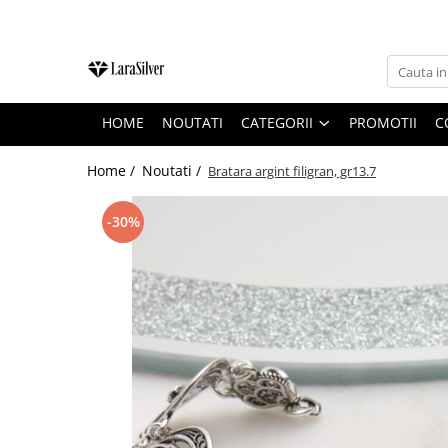
CATEGORII
CERCEI ARGINT
HOME
NOUTATI
CATEGORII
PROMOTII
C
BRATARI ARGINT
COLIERE ARGINT
Home /
Noutati /
Bratara argint filigran, gr13.7
LANTISOARE ARGINT
-30%
CRUCIULITE SI ICONITE ARGINT
PANDANTIVE ARGINT
BROSE ARGINT
VERIGHETE ARGINT
BIJUTERII ARGINT PENTRU COPII
BIJUTERII ARGINT PENTRU BARBATI
INELE ARGINT