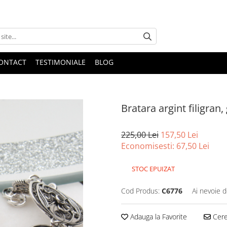
ONTACT
TESTIMONIALE
BLOG
Bratara argint filigran,
225,00 Lei
157,50 Lei
Economisesti:
67,50
Lei
STOC EPUIZAT
Cod Produs:
C6776
Ai nevoie d
Adauga la Favorite
Cere 