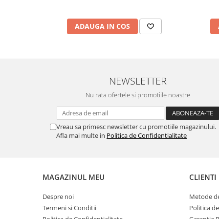
marimea 59
marimea 60
ADAUGA IN COS
marimea 61
marimea 62
marimea 63
marimea 64
NEWSLETTER
Nu rata ofertele si promotiile noastre
Vreau sa primesc newsletter cu promotiile magazinului.
Afla mai multe in
Politica de Confidentialitate
MAGAZINUL MEU
CLIENTI
Despre noi
Metode de
Termeni si Conditii
Politica d