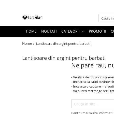
CATEGORII
CERCEI ARGINT
HOME
NOUTATI
CATEGORII
PROMOTII
C
BRATARI ARGINT
COLIERE ARGINT
Home /
Lantisoare din argint pentru barbati
LANTISOARE ARGINT
Lantisoare din argint pentru barbati
CRUCIULITE SI ICONITE ARGINT
Ne pare rau, nu
PANDANTIVE ARGINT
BROSE ARGINT
- Verifica de doua ori scriere
- Incearca sa cauti cuvinte s
VERIGHETE ARGINT
- Incearca o cautare mai puti
BIJUTERII ARGINT PENTRU COPII
- Va puteti restrange rezultat
BIJUTERII ARGINT PENTRU BARBATI
INELE ARGINT
Pentru mai multe informatii 