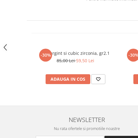
marime reglabila
marimea 47
marimea 48
marimea 49
marimea 50
marimea 51
marimea 52
Inel argint si cubic zirconia, gr2.1
Inel
-30%
-30
marimea 53
85,00 Lei
59,50 Lei
marimea 54
marimea 55
ADAUGA IN COS
marimea 56
marimea 57
marimea 58
marimea 59
marimea 60
NEWSLETTER
marimea 61
marimea 62
Nu rata ofertele si promotiile noastre
marimea 63