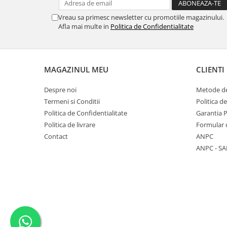
marimea 64
Vreau sa primesc newsletter cu promotiile magazinului.
marimea 65
Afla mai multe in
Politica de Confidentialitate
marimea 66
marimea 67
marimea 68
MAGAZINUL MEU
CLIENTI
SETURI ARGINT
Despre noi
Metode de
marime reglabila
Termeni si Conditii
Politica d
marimea 49
Politica de Confidentialitate
Garantia 
marimea 50
Politica de livrare
Formular 
marimea 51
Contact
ANPC
marimea 52
ANPC - SA
marimea 53
marimea 54
marimea 55
marimea 56
marimea 57
marimea 58