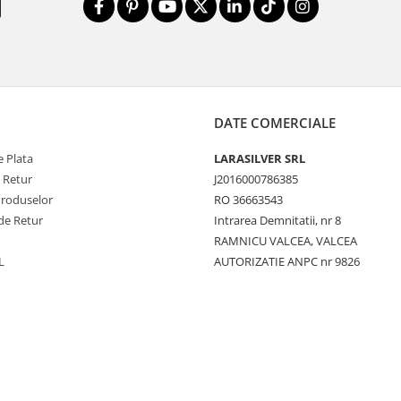
DATE COMERCIALE
 Plata
LARASILVER SRL
e Retur
J2016000786385
Produselor
RO 36663543
de Retur
Intrarea Demnitatii, nr 8
RAMNICU VALCEA, VALCEA
L
AUTORIZATIE ANPC nr 9826