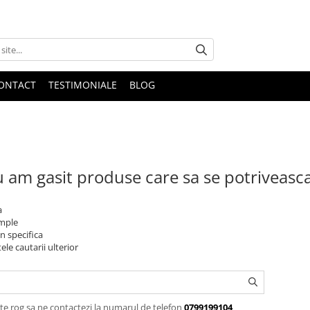
ONTACT
TESTIMONIALE
BLOG
 am gasit produse care sa se potriveasc
a
imple
n specifica
ele cautarii ulterior
te rog sa ne contactezi la numarul de telefon
0799199104