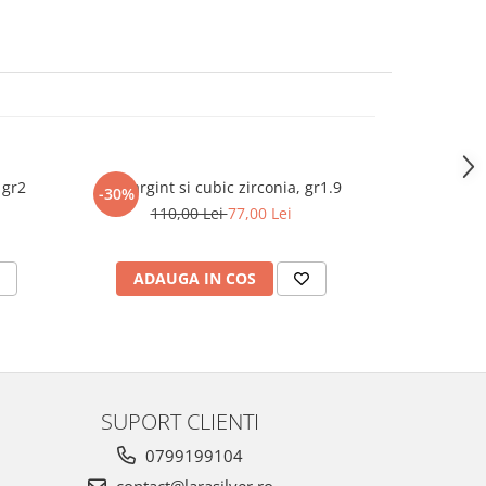
 gr2
Inel argint si cubic zirconia, gr1.9
Inel a
-30%
-30%
110,00 Lei
77,00 Lei
75
ADAUGA IN COS
ADAU
SUPORT CLIENTI
0799199104