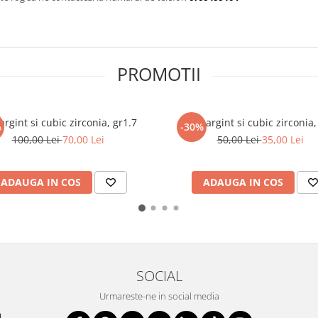
PROMOTII
 argint si cubic zirconia, gr1.7
Inel argint si cubic zirconia,
%
-30%
100,00 Lei
70,00 Lei
50,00 Lei
35,00 Lei
ADAUGA IN COS
ADAUGA IN COS
SOCIAL
Urmareste-ne in social media