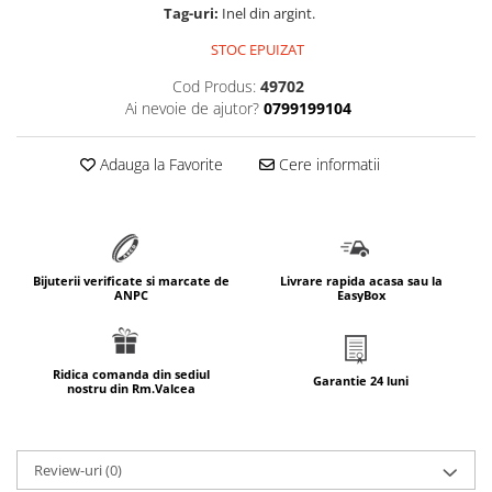
Tag-uri:
Inel din argint.
marimea 64
STOC EPUIZAT
marimea 65
marimea 66
Cod Produs:
49702
Ai nevoie de ajutor?
0799199104
marimea 67
marimea 68
Adauga la Favorite
Cere informatii
SETURI ARGINT
marime reglabila
marimea 49
marimea 50
Bijuterii verificate si marcate de
Livrare rapida acasa sau la
marimea 51
ANPC
EasyBox
marimea 52
marimea 53
marimea 54
Ridica comanda din sediul
Garantie 24 luni
nostru din Rm.Valcea
marimea 55
marimea 56
marimea 57
Review-uri
(0)
marimea 58