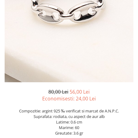
marime reglabila
marimea 47
marimea 48
marimea 49
marimea 50
marimea 51
marimea 52
marimea 53
marimea 54
marimea 55
marimea 56
marimea 57
80,00 Lei
56,00 Lei
marimea 58
Economisesti:
24,00
Lei
marimea 59
Compozitie: argint 925 ‰ verificat si marcat de A.N.P.C.
marimea 60
Suprafata: rodiata, cu aspect de aur alb
marimea 61
Latime: 0.6 cm
Marime: 60
marimea 62
Greutate: 3.6 gr
marimea 63