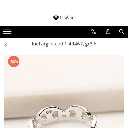
CATEGORII
CERCEI ARGINT
BRATARI ARGINT
Inel argint cod 1-49467, gr3.6
COLIERE ARGINT
LANTISOARE ARGINT
-30%
CRUCIULITE SI ICONITE ARGINT
PANDANTIVE ARGINT
BROSE ARGINT
VERIGHETE ARGINT
BIJUTERII ARGINT PENTRU COPII
BIJUTERII ARGINT PENTRU BARBATI
INELE ARGINT