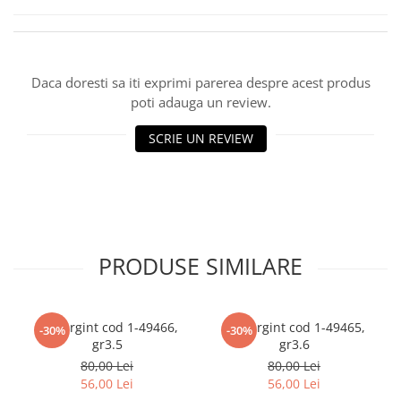
marimea 59
marimea 60
marimea 61
Daca doresti sa iti exprimi parerea despre acest produs
marimea 62
poti adauga un review.
marimea 63
marimea 64
SCRIE UN REVIEW
PRODUSE SIMILARE
Inel argint cod 1-49466,
Inel argint cod 1-49465,
-30%
-30%
gr3.5
gr3.6
80,00 Lei
80,00 Lei
56,00 Lei
56,00 Lei