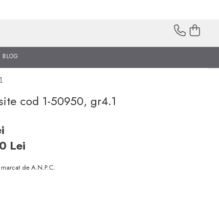
BLOG
1
site cod 1-50950, gr4.1
i
00
Lei
i marcat de A.N.P.C.