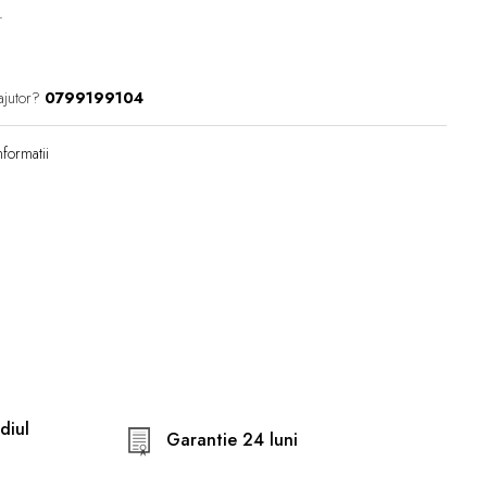
e.
ajutor?
0799199104
formatii
diul
Garantie 24 luni