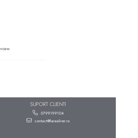
eview.
SUPORT CLIENTI
0799199104
contact@larasilver.ro