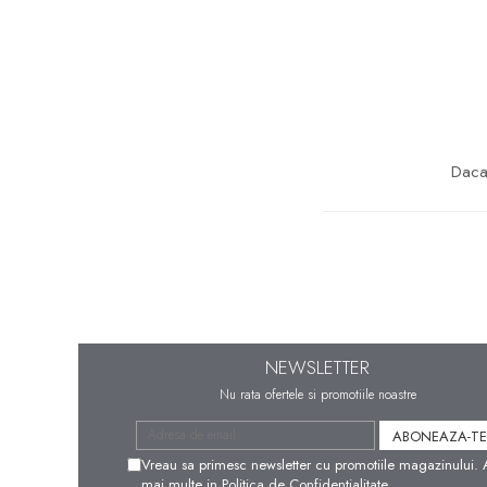
marimea 57
marimea 58
marimea 59
marimea 60
marimea 61
marimea 62
Daca 
marimea 63
marimea 64
marimea 65
marimea 66
marimea 67
marimea 68
NEWSLETTER
SETURI ARGINT
Nu rata ofertele si promotiile noastre
marime reglabila
marimea 49
Vreau sa primesc newsletter cu promotiile magazinului. 
mai multe in
Politica de Confidentialitate