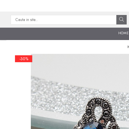
CATEGORII
CERCEI ARGINT
HOME
BRATARI ARGINT
COLIERE ARGINT
-30%
LANTISOARE ARGINT
CRUCIULITE SI ICONITE
ARGINT
PANDANTIVE ARGINT
BROSE ARGINT
VERIGHETE ARGINT
BIJUTERII ARGINT PENTRU
COPII