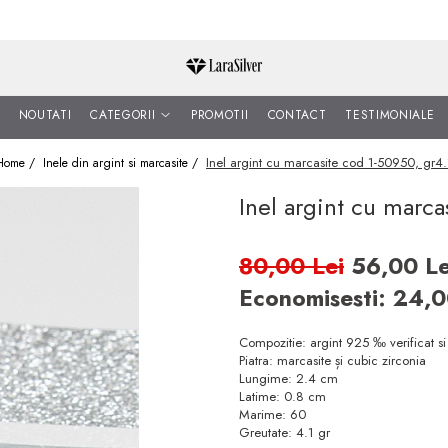
NOUTATI
CATEGORII
PROMOTII
CONTACT
TESTIMONIALE
Inel argint cu marcasite cod 1-50950, gr4.
Home /
Inele din argint si marcasite /
Inel argint cu marca
80,00 Lei
56,00 Le
Economisesti:
24,
Compozitie: argint 925 ‰ verificat s
Piatra: marcasite și cubic zirconia
Lungime: 2.4 cm
Latime: 0.8 cm
Marime: 60
Greutate: 4.1 gr