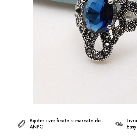
BIJUTERII ARGINT PENTRU
BARBATI
INELE ARGINT
marime reglabila
marimea 47
marimea 48
marimea 49
marimea 50
marimea 51
marimea 52
marimea 53
marimea 54
marimea 55
Bijuterii verificate si marcate de
Livr
ANPC
Easy
marimea 56