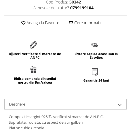
Cod Produs:
50342
marimea 64
Ai nevoie de ajutor?
0799199104
marimea 65
marimea 66
Adauga la Favorite
Cere informatii
marimea 67
marimea 68
SETURI ARGINT
marime reglabila
Bijuterii verificate si marcate de
Livrare rapida acasa sau la
ANPC
EasyBox
marimea 49
marimea 50
marimea 51
Ridica comanda din sediul
Garantie 24 luni
nostru din Rm.Valcea
marimea 52
marimea 53
marimea 54
Descriere
marimea 55
marimea 56
Compozitie: argint 925 ‰ verificat si marcat de A.N.P.C.
marimea 57
Suprafata: rodiata, cu aspect de aur galben
Piatra: cubic zirconia
marimea 58