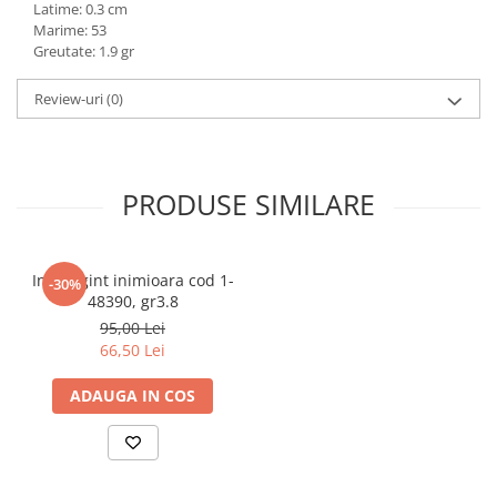
Latime: 0.3 cm
marimea 59
Marime: 53
marimea 60
Greutate: 1.9 gr
marimea 61
Review-uri
(0)
marimea 62
marimea 63
marimea 64
PRODUSE SIMILARE
Inel argint inimioara cod 1-
-30%
48390, gr3.8
95,00 Lei
66,50 Lei
ADAUGA IN COS