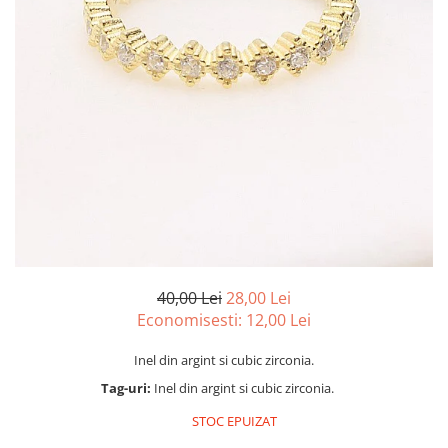
marime reglabila
marimea 47
marimea 48
marimea 49
marimea 50
marimea 51
marimea 52
marimea 53
marimea 54
marimea 55
marimea 56
marimea 57
40,00 Lei
28,00 Lei
marimea 58
Economisesti:
12,00
Lei
marimea 59
Inel din argint si cubic zirconia.
marimea 60
Tag-uri:
Inel din argint si cubic zirconia.
marimea 61
marimea 62
STOC EPUIZAT
marimea 63