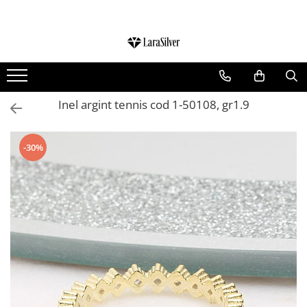
CATEGORII
CERCEI ARGINT
BRATARI ARGINT
Inel argint tennis cod 1-50108, gr1.9
COLIERE ARGINT
LANTISOARE ARGINT
-30%
CRUCIULITE SI ICONITE ARGINT
PANDANTIVE ARGINT
BROSE ARGINT
VERIGHETE ARGINT
BIJUTERII ARGINT PENTRU COPII
BIJUTERII ARGINT PENTRU BARBATI
INELE ARGINT