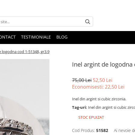
ONTACT
TESTIMONIALE
BLOG
de logodna cod 1-51348, gr3.9
Inel argint de logodna
75,00 Lei
52,50 Lei
Economisesti:
22,50
Lei
Inel din argint si cubic zirconia.
Tag-uri:
Inel din argint si cubic zir
STOC EPUIZAT
Cod Produs:
51582
Ai nevoie d