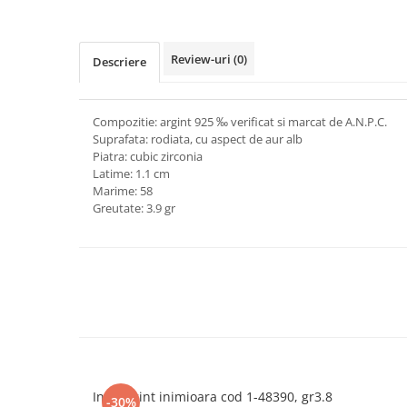
marimea 64
marimea 65
Review-uri
(0)
Descriere
marimea 66
marimea 67
marimea 68
Compozitie: argint 925 ‰ verificat si marcat de A.N.P.C.
SETURI ARGINT
Suprafata: rodiata, cu aspect de aur alb
Piatra: cubic zirconia
marime reglabila
Latime: 1.1 cm
marimea 49
Marime: 58
Greutate: 3.9 gr
marimea 50
marimea 51
marimea 52
marimea 53
marimea 54
marimea 55
marimea 56
marimea 57
Inel argint inimioara cod 1-48390, gr3.8
marimea 58
-30%