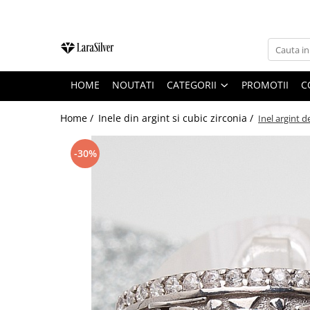
CATEGORII
CERCEI ARGINT
HOME
NOUTATI
CATEGORII
PROMOTII
C
BRATARI ARGINT
COLIERE ARGINT
Home /
Inele din argint si cubic zirconia /
Inel argint 
LANTISOARE ARGINT
-30%
CRUCIULITE SI ICONITE ARGINT
PANDANTIVE ARGINT
BROSE ARGINT
VERIGHETE ARGINT
BIJUTERII ARGINT PENTRU COPII
BIJUTERII ARGINT PENTRU BARBATI
INELE ARGINT