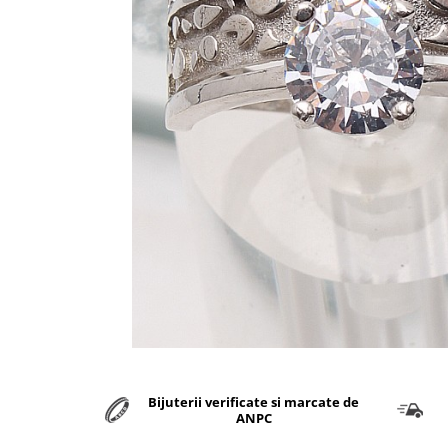
marime reglabila
marimea 47
marimea 48
marimea 49
marimea 50
marimea 51
marimea 52
marimea 53
marimea 54
marimea 55
marimea 56
marimea 57
marimea 58
marimea 59
marimea 60
marimea 61
Bijuterii verificate si marcate de
marimea 62
ANPC
marimea 63