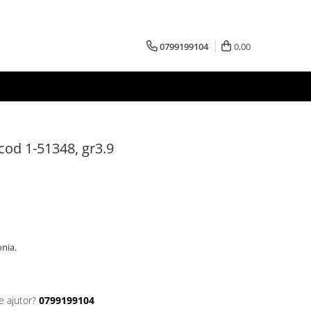
0799199104
0,00
 cod 1-51348, gr3.9
conia.
e ajutor?
0799199104