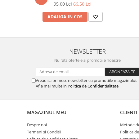
95,00 Lei
66,50 Lei
marimea 59
marimea 60
ADAUGA IN COS
marimea 61
marimea 62
marimea 63
marimea 64
NEWSLETTER
Nu rata ofertele si promotiile noastre
Vreau sa primesc newsletter cu promotiile magazinului.
Afla mai multe in
Politica de Confidentialitate
MAGAZINUL MEU
CLIENTI
Despre noi
Metode de
Termeni si Conditii
Politica d