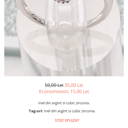
marime reglabila
marimea 47
marimea 48
marimea 49
marimea 50
marimea 51
marimea 52
marimea 53
marimea 54
marimea 55
marimea 56
marimea 57
50,00 Lei
35,00 Lei
marimea 58
Economisesti:
15,00
Lei
marimea 59
Inel din argint si cubic zirconia.
marimea 60
Tag-uri:
Inel din argint si cubic zirconia.
marimea 61
marimea 62
STOC EPUIZAT
marimea 63