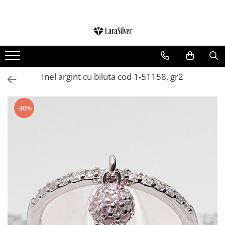
CATEGORII
CERCEI ARGINT
BRATARI ARGINT
Inel argint cu biluta cod 1-51158, gr2
COLIERE ARGINT
LANTISOARE ARGINT
-30%
CRUCIULITE SI ICONITE ARGINT
PANDANTIVE ARGINT
BROSE ARGINT
VERIGHETE ARGINT
BIJUTERII ARGINT PENTRU COPII
BIJUTERII ARGINT PENTRU BARBATI
INELE ARGINT