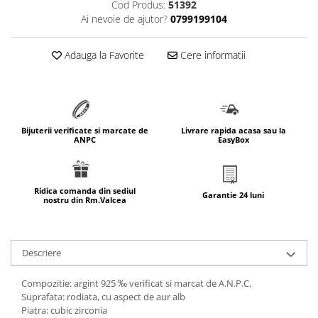
Cod Produs:
51392
marimea 64
Ai nevoie de ajutor?
0799199104
marimea 65
marimea 66
Adauga la Favorite
Cere informatii
marimea 67
marimea 68
SETURI ARGINT
marime reglabila
Bijuterii verificate si marcate de
Livrare rapida acasa sau la
ANPC
EasyBox
marimea 49
marimea 50
marimea 51
Ridica comanda din sediul
Garantie 24 luni
nostru din Rm.Valcea
marimea 52
marimea 53
marimea 54
Descriere
marimea 55
marimea 56
Compozitie: argint 925 ‰ verificat si marcat de A.N.P.C.
marimea 57
Suprafata: rodiata, cu aspect de aur alb
Piatra: cubic zirconia
marimea 58