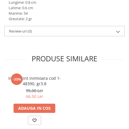
Lungime: 0.8 cm
marimea 59
Latime: 0.6 cm
marimea 60
Marime: 54
Greutate: 2 gr
marimea 61
marimea 62
Review-uri
(0)
marimea 63
marimea 64
PRODUSE SIMILARE
Inel argint inimioara cod 1-
-30%
48390, gr3.8
95,00 Lei
66,50 Lei
ADAUGA IN COS