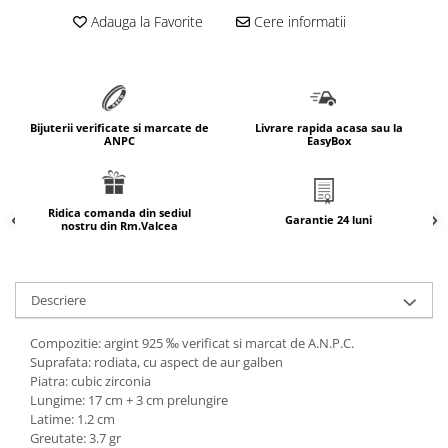
marimea 64
Adauga la Favorite
Cere informatii
marimea 65
marimea 66
marimea 67
marimea 68
Bijuterii verificate si marcate de
Livrare rapida acasa sau la
ANPC
EasyBox
SETURI ARGINT
marime reglabila
marimea 49
Ridica comanda din sediul
Garantie 24 luni
nostru din Rm.Valcea
marimea 50
marimea 51
marimea 52
Descriere
marimea 53
marimea 54
Compozitie: argint 925 ‰ verificat si marcat de A.N.P.C.
Suprafata: rodiata, cu aspect de aur galben
marimea 55
Piatra: cubic zirconia
marimea 56
Lungime: 17 cm + 3 cm prelungire
marimea 57
Latime: 1.2 cm
Greutate: 3.7 gr
marimea 58