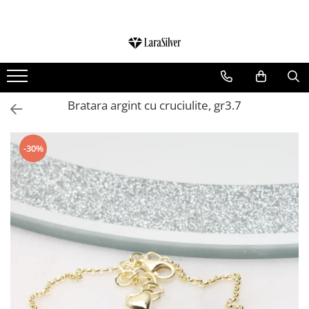
CATEGORII
CERCEI ARGINT
BRATARI ARGINT
Bratara argint cu cruciulite, gr3.7
COLIERE ARGINT
LANTISOARE ARGINT
-30%
CRUCIULITE SI ICONITE ARGINT
PANDANTIVE ARGINT
BROSE ARGINT
VERIGHETE ARGINT
BIJUTERII ARGINT PENTRU COPII
BIJUTERII ARGINT PENTRU BARBATI
INELE ARGINT