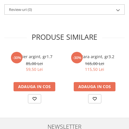
marimea 59
Review-uri
(0)
marimea 60
marimea 61
marimea 62
PRODUSE SIMILARE
marimea 63
marimea 64
Colier argint, gr1.7
Bratara argint, gr3.2
-30%
-30%
85,00 Lei
165,00 Lei
59,50 Lei
115,50 Lei
ADAUGA IN COS
ADAUGA IN COS
NEWSLETTER