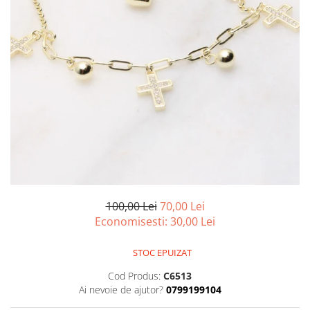
marime reglabila
marimea 47
marimea 48
marimea 49
marimea 50
marimea 51
marimea 52
marimea 53
marimea 54
marimea 55
marimea 56
marimea 57
100,00 Lei
70,00 Lei
marimea 58
Economisesti:
30,00
Lei
marimea 59
marimea 60
STOC EPUIZAT
marimea 61
Cod Produs:
C6513
marimea 62
Ai nevoie de ajutor?
0799199104
marimea 63