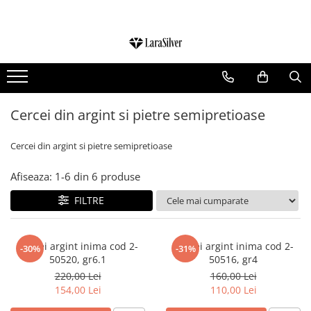
CATEGORII
CERCEI ARGINT
BRATARI ARGINT
Cercei din argint si pietre semipretioase
COLIERE ARGINT
LANTISOARE ARGINT
Cercei din argint si pietre semipretioase
CRUCIULITE SI ICONITE ARGINT
Afiseaza:
1-
6
din
6
produse
PANDANTIVE ARGINT
FILTRE
BROSE ARGINT
VERIGHETE ARGINT
Cercei argint inima cod 2-
Cercei argint inima cod 2-
BIJUTERII ARGINT PENTRU COPII
-30%
-31%
50520, gr6.1
50516, gr4
BIJUTERII ARGINT PENTRU BARBATI
220,00 Lei
160,00 Lei
INELE ARGINT
154,00 Lei
110,00 Lei