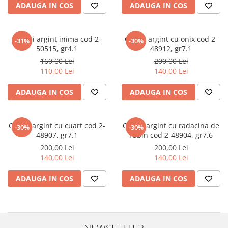
marime reglabila
ADAUGA IN COS
ADAUGA IN COS
marimea 47
marimea 48
Cercei argint inima cod 2-
Cercei argint cu onix cod 2-
marimea 49
-31%
-30%
50515, gr4.1
48912, gr7.1
marimea 50
160,00 Lei
200,00 Lei
marimea 51
110,00 Lei
140,00 Lei
marimea 52
ADAUGA IN COS
ADAUGA IN COS
marimea 53
marimea 54
marimea 55
Cercei argint cu cuart cod 2-
Cercei argint cu radacina de
-30%
-30%
marimea 56
48907, gr7.1
rubin cod 2-48904, gr7.6
marimea 57
200,00 Lei
200,00 Lei
140,00 Lei
140,00 Lei
marimea 58
marimea 59
ADAUGA IN COS
ADAUGA IN COS
marimea 60
marimea 61
marimea 62
marimea 63