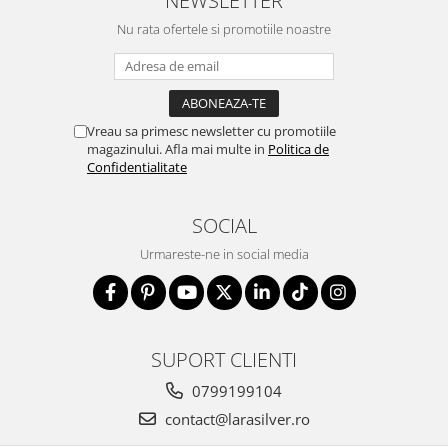
NEWSLETTER
marimea 64
Nu rata ofertele si promotiile noastre
marimea 65
marimea 66
marimea 67
marimea 68
Vreau sa primesc newsletter cu promotiile
magazinului. Afla mai multe in
Politica de
SETURI ARGINT
Confidentialitate
marime reglabila
marimea 49
SOCIAL
marimea 50
Urmareste-ne in social media
marimea 51
marimea 52
marimea 53
marimea 54
SUPORT CLIENTI
marimea 55
marimea 56
0799199104
marimea 57
contact@larasilver.ro
marimea 58