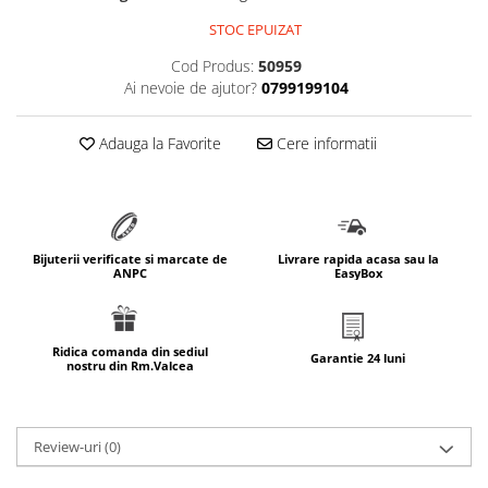
marimea 64
STOC EPUIZAT
marimea 65
Cod Produs:
50959
marimea 66
Ai nevoie de ajutor?
0799199104
marimea 67
marimea 68
Adauga la Favorite
Cere informatii
SETURI ARGINT
marime reglabila
marimea 49
marimea 50
Bijuterii verificate si marcate de
Livrare rapida acasa sau la
ANPC
EasyBox
marimea 51
marimea 52
marimea 53
Ridica comanda din sediul
Garantie 24 luni
nostru din Rm.Valcea
marimea 54
marimea 55
marimea 56
Review-uri
(0)
marimea 57
marimea 58