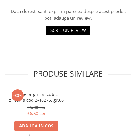
marimea 59
Daca doresti sa iti exprimi parerea despre acest produs
marimea 60
poti adauga un review.
marimea 61
marimea 62
SCRIE UN REVIEW
marimea 63
marimea 64
PRODUSE SIMILARE
Cercei argint si cubic
-30%
zirconia cod 2-48275, gr3.6
95,00 Lei
66,50 Lei
ADAUGA IN COS