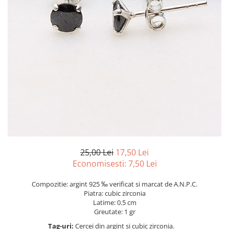
marime reglabila
marimea 47
marimea 48
marimea 49
marimea 50
marimea 51
marimea 52
marimea 53
marimea 54
marimea 55
marimea 56
marimea 57
25,00 Lei
17,50 Lei
marimea 58
Economisesti:
7,50
Lei
marimea 59
Compozitie: argint 925 ‰ verificat si marcat de A.N.P.C.
marimea 60
Piatra: cubic zirconia
marimea 61
Latime: 0.5 cm
Greutate: 1 gr
marimea 62
Tag-uri:
Cercei din argint si cubic zirconia.
marimea 63