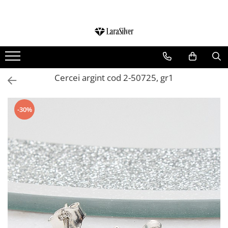
CATEGORII
CERCEI ARGINT
BRATARI ARGINT
Cercei argint cod 2-50725, gr1
COLIERE ARGINT
LANTISOARE ARGINT
-30%
CRUCIULITE SI ICONITE ARGINT
PANDANTIVE ARGINT
BROSE ARGINT
VERIGHETE ARGINT
BIJUTERII ARGINT PENTRU COPII
BIJUTERII ARGINT PENTRU BARBATI
INELE ARGINT