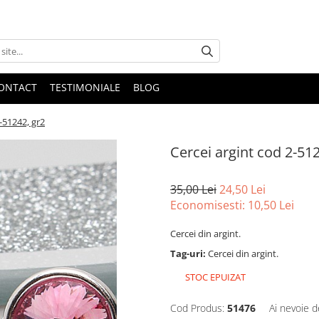
ONTACT
TESTIMONIALE
BLOG
-51242, gr2
Cercei argint cod 2-51
35,00 Lei
24,50 Lei
Economisesti:
10,50
Lei
Cercei din argint.
Tag-uri:
Cercei din argint.
STOC EPUIZAT
Cod Produs:
51476
Ai nevoie d