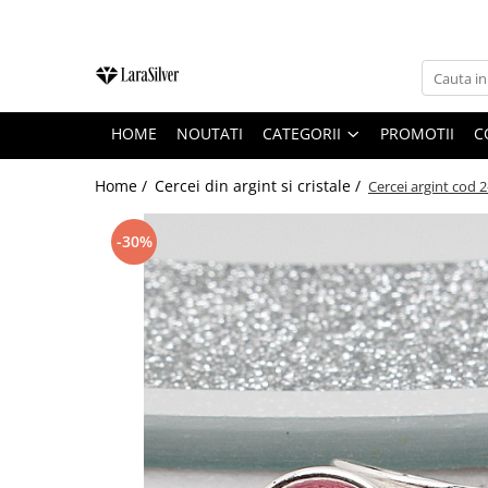
CATEGORII
CERCEI ARGINT
HOME
NOUTATI
CATEGORII
PROMOTII
C
BRATARI ARGINT
COLIERE ARGINT
Home /
Cercei din argint si cristale /
Cercei argint cod 2
LANTISOARE ARGINT
-30%
CRUCIULITE SI ICONITE ARGINT
PANDANTIVE ARGINT
BROSE ARGINT
VERIGHETE ARGINT
BIJUTERII ARGINT PENTRU COPII
BIJUTERII ARGINT PENTRU BARBATI
INELE ARGINT