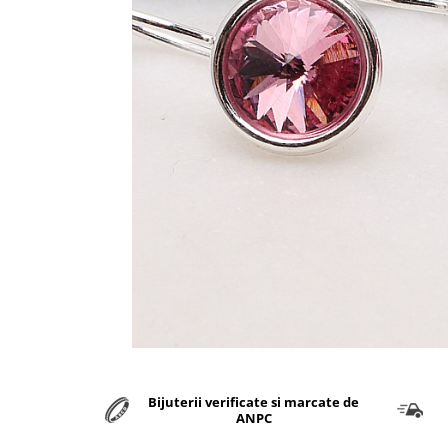
marime reglabila
marimea 47
marimea 48
marimea 49
marimea 50
marimea 51
marimea 52
marimea 53
marimea 54
marimea 55
marimea 56
marimea 57
marimea 58
marimea 59
marimea 60
marimea 61
Bijuterii verificate si marcate de
marimea 62
ANPC
marimea 63