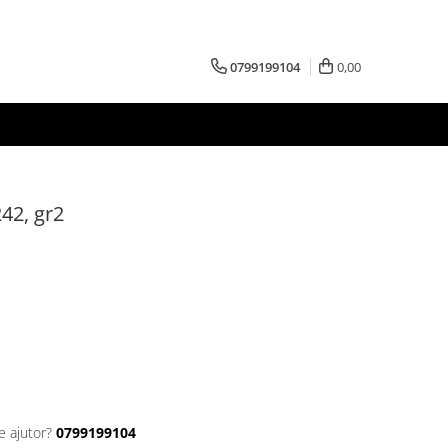
0799199104
0,00
242, gr2
e ajutor?
0799199104