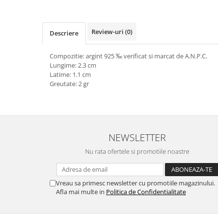
marimea 64
marimea 65
Review-uri
(0)
Descriere
marimea 66
marimea 67
Compozitie: argint 925 ‰ verificat si marcat de A.N.P.C.
marimea 68
Lungime: 2.3 cm
SETURI ARGINT
Latime: 1.1 cm
Greutate: 2 gr
marime reglabila
marimea 49
marimea 50
marimea 51
NEWSLETTER
marimea 52
marimea 53
Nu rata ofertele si promotiile noastre
marimea 54
marimea 55
Vreau sa primesc newsletter cu promotiile magazinului.
marimea 56
Afla mai multe in
Politica de Confidentialitate
marimea 57
marimea 58