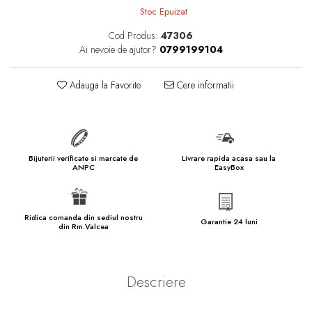
marimea 57
Stoc Epuizat
marimea 58
Cod Produs:
47306
marimea 59
Ai nevoie de ajutor?
0799199104
marimea 60
marimea 61
Adauga la Favorite
Cere informatii
marimea 62
marimea 63
marimea 64
Bijuterii verificate si marcate de
Livrare rapida acasa sau la
marimea 65
ANPC
EasyBox
marimea 66
marimea 67
Ridica comanda din sediul nostru
Garantie 24 luni
din Rm.Valcea
marimea 68
SETURI ARGINT
marime reglabila
Descriere
marimea 49