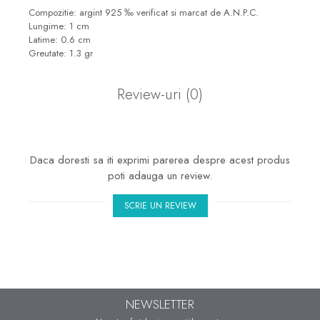
marimea 50
Compozitie: argint 925 ‰ verificat si marcat de A.N.P.C.
Lungime: 1 cm
marimea 51
Latime: 0.6 cm
marimea 52
Greutate: 1.3 gr
marimea 53
Review-uri
(0)
marimea 54
marimea 55
marimea 56
marimea 57
Daca doresti sa iti exprimi parerea despre acest produs
poti adauga un review.
marimea 58
marimea 59
SCRIE UN REVIEW
marimea 60
marimea 61
marimea 62
marimea 63
NEWSLETTER
marimea 64