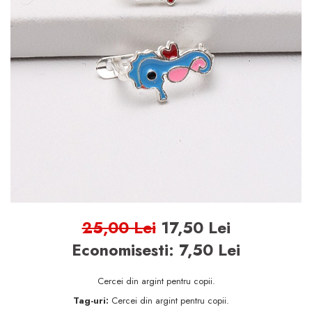
BIJUTERII ARGINT PENTRU
BARBATI
INELE ARGINT
marime reglabila
marimea 47
marimea 48
marimea 49
marimea 50
marimea 51
marimea 52
25,00 Lei
17,50 Lei
marimea 53
Economisesti:
7,50
Lei
marimea 54
marimea 55
Cercei din argint pentru copii.
marimea 56
Tag-uri:
Cercei din argint pentru copii.