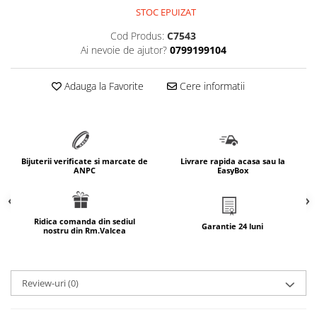
STOC EPUIZAT
marimea 64
marimea 65
Cod Produs:
C7543
Ai nevoie de ajutor?
0799199104
marimea 66
marimea 67
Adauga la Favorite
Cere informatii
marimea 68
SETURI ARGINT
marime reglabila
marimea 49
Bijuterii verificate si marcate de
Livrare rapida acasa sau la
marimea 50
ANPC
EasyBox
marimea 51
marimea 52
marimea 53
Ridica comanda din sediul
Garantie 24 luni
nostru din Rm.Valcea
marimea 54
marimea 55
marimea 56
Review-uri
(0)
marimea 57
marimea 58