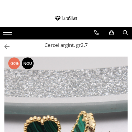
CATEGORII
CERCEI ARGINT
BRATARI ARGINT
Cercei argint, gr2.7
COLIERE ARGINT
LANTISOARE ARGINT
-30%
NOU
CRUCIULITE SI ICONITE ARGINT
PANDANTIVE ARGINT
BROSE ARGINT
VERIGHETE ARGINT
BIJUTERII ARGINT PENTRU COPII
BIJUTERII ARGINT PENTRU BARBATI
INELE ARGINT