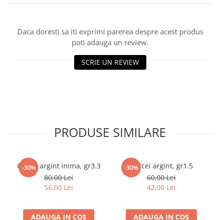
marimea 59
marimea 60
Daca doresti sa iti exprimi parerea despre acest produs
marimea 61
poti adauga un review.
marimea 62
marimea 63
SCRIE UN REVIEW
marimea 64
PRODUSE SIMILARE
Cercei argint inima, gr3.3
Cercei argint, gr1.5
-30%
-30%
80,00 Lei
60,00 Lei
56,00 Lei
42,00 Lei
ADAUGA IN COS
ADAUGA IN COS