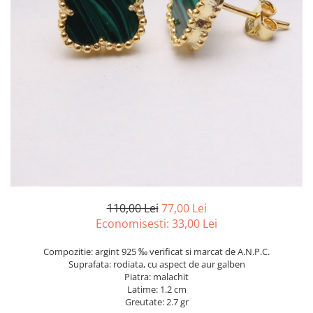
marime reglabila
marimea 47
marimea 48
marimea 49
marimea 50
marimea 51
marimea 52
marimea 53
marimea 54
marimea 55
marimea 56
marimea 57
110,00 Lei
77,00 Lei
marimea 58
Economisesti:
33,00
Lei
marimea 59
Compozitie: argint 925 ‰ verificat si marcat de A.N.P.C.
marimea 60
Suprafata: rodiata, cu aspect de aur galben
marimea 61
Piatra: malachit
Latime: 1.2 cm
marimea 62
Greutate: 2.7 gr
marimea 63