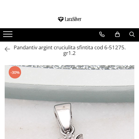
CATEGORII
CERCEI ARGINT
BRATARI ARGINT
Pandantiv argint cruciulita sfintita cod 6-51275.
gr1.2
COLIERE ARGINT
LANTISOARE ARGINT
CRUCIULITE SI ICONITE ARGINT
-30%
PANDANTIVE ARGINT
BROSE ARGINT
VERIGHETE ARGINT
BIJUTERII ARGINT PENTRU COPII
BIJUTERII ARGINT PENTRU BARBATI
INELE ARGINT