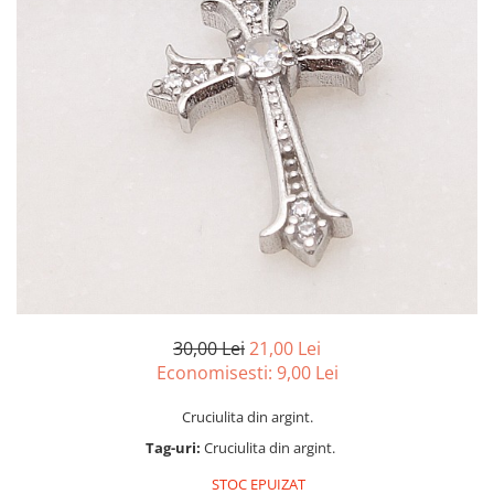
marime reglabila
marimea 47
marimea 48
marimea 49
marimea 50
marimea 51
marimea 52
marimea 53
marimea 54
marimea 55
marimea 56
marimea 57
marimea 58
30,00 Lei
21,00 Lei
Economisesti:
9,00
Lei
marimea 59
marimea 60
Cruciulita din argint.
marimea 61
Tag-uri:
Cruciulita din argint.
marimea 62
STOC EPUIZAT
marimea 63