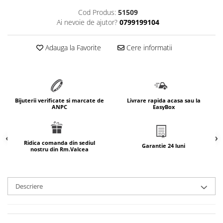
marimea 64
Cod Produs:
51509
Ai nevoie de ajutor?
0799199104
marimea 65
marimea 66
Adauga la Favorite
Cere informatii
marimea 67
marimea 68
SETURI ARGINT
marime reglabila
Bijuterii verificate si marcate de
Livrare rapida acasa sau la
marimea 49
ANPC
EasyBox
marimea 50
marimea 51
marimea 52
Ridica comanda din sediul
Garantie 24 luni
nostru din Rm.Valcea
marimea 53
marimea 54
marimea 55
Descriere
marimea 56
marimea 57
marimea 58