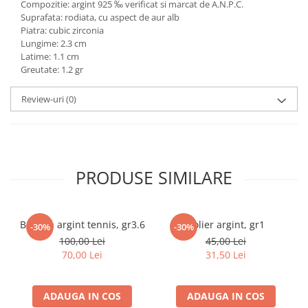
Compozitie: argint 925 ‰ verificat si marcat de A.N.P.C.
marimea 59
Suprafata: rodiata, cu aspect de aur alb
Piatra: cubic zirconia
marimea 60
Lungime: 2.3 cm
marimea 61
Latime: 1.1 cm
marimea 62
Greutate: 1.2 gr
marimea 63
Review-uri
(0)
marimea 64
PRODUSE SIMILARE
Bratara argint tennis, gr3.6
Colier argint, gr1
-30%
-30%
100,00 Lei
45,00 Lei
70,00 Lei
31,50 Lei
ADAUGA IN COS
ADAUGA IN COS