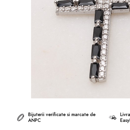
BIJUTERII ARGINT PENTRU
BARBATI
INELE ARGINT
marime reglabila
marimea 47
marimea 48
marimea 49
marimea 50
marimea 51
marimea 52
marimea 53
marimea 54
marimea 55
Bijuterii verificate si marcate de
Livr
ANPC
Easy
marimea 56