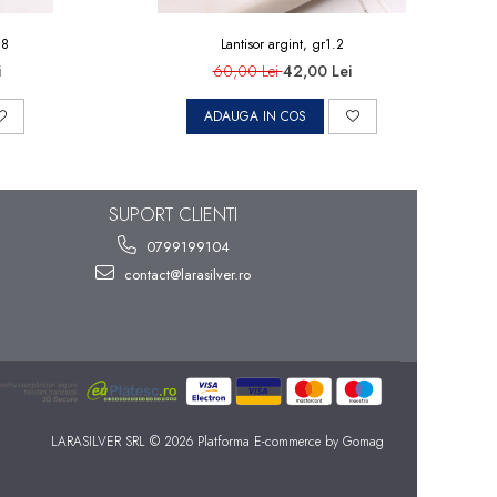
.8
Lantisor argint, gr1.2
i
60,00 Lei
42,00 Lei
ADAUGA IN COS
SUPORT CLIENTI
0799199104
contact@larasilver.ro
LARASILVER SRL © 2026
Platforma E-commerce by Gomag