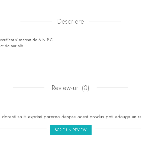
Descriere
erificat si marcat de A.N.P.C.
ect de aur alb
Review-uri
(0)
doresti sa iti exprimi parerea despre acest produs poti adauga un r
SCRIE UN REVIEW