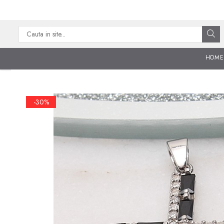
CATEGORII
CERCEI ARGINT
HOME
BRATARI ARGINT
COLIERE ARGINT
-30%
LANTISOARE ARGINT
CRUCIULITE SI ICONITE
ARGINT
PANDANTIVE ARGINT
BROSE ARGINT
VERIGHETE ARGINT
BIJUTERII ARGINT PENTRU
COPII