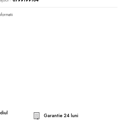
 ajutor?
0799199104
formatii
diul
Garantie 24 luni