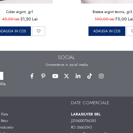
Colier argint, gr1
Bratara argint tennis, gr3
45,00 Lei
31,50 Lei
100,00 Lei
70,00 Le
ADAUGA IN COS
ADAUGA IN COS
SOCIAL
Urmareste-ne in social media
Afla
DATE COMERCIALE
Plata
LARASILVER SRL
 Retur
J2016000786385
roduselor
RO 36663543