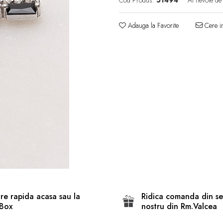
Cod Produs:
51494
Ai nevoie de
Adauga la Favorite
Cere in
are rapida acasa sau la
Ridica comanda din se
Box
nostru din Rm.Valcea