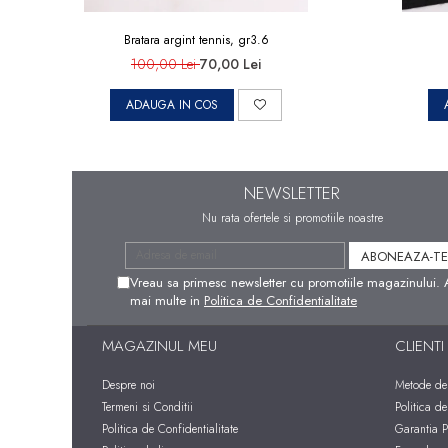
Bratara argint tennis, gr3.6
100,00 Lei
70,00 Lei
ADAUGA IN COS
NEWSLETTER
Nu rata ofertele si promotiile noastre
Vreau sa primesc newsletter cu promotiile magazinului. 
mai multe in
Politica de Confidentialitate
MAGAZINUL MEU
CLIENTI
Despre noi
Metode de 
Termeni si Conditii
Politica de
Politica de Confidentialitate
Garantia P