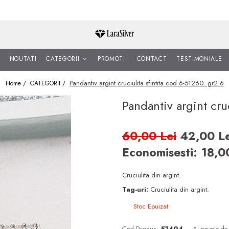
NOUTATI
CATEGORII
PROMOTII
CONTACT
TESTIMONIALE
Pandantiv argint cruciulita sfintita cod 6-51260. gr2.6
Home /
CATEGORII /
Pandantiv argint cru
60,00 Lei
42,00 Le
Economisesti:
18,
Cruciulita din argint.
Tag-uri:
Cruciulita din argint.
Stoc Epuizat