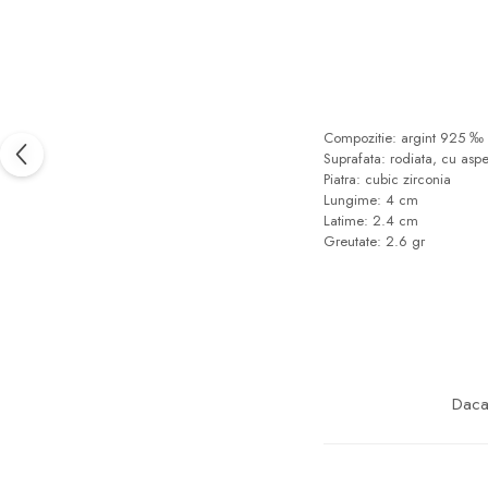
marimea 57
marimea 58
marimea 59
marimea 60
marimea 61
Compozitie: argint 925 ‰ v
Suprafata: rodiata, cu asp
marimea 62
Piatra: cubic zirconia
marimea 63
Lungime: 4 cm
Latime: 2.4 cm
marimea 64
Greutate: 2.6 gr
marimea 65
marimea 66
marimea 67
marimea 68
SETURI ARGINT
Daca 
marime reglabila
marimea 49