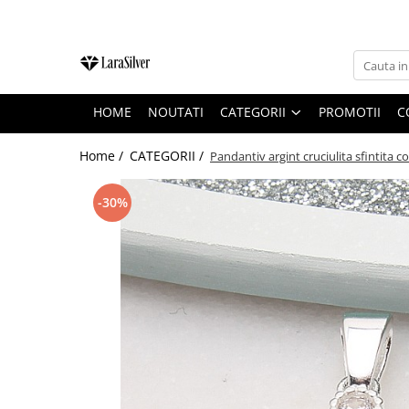
CATEGORII
CERCEI ARGINT
HOME
NOUTATI
CATEGORII
PROMOTII
C
BRATARI ARGINT
COLIERE ARGINT
Home /
CATEGORII /
Pandantiv argint cruciulita sfintita c
LANTISOARE ARGINT
-30%
CRUCIULITE SI ICONITE ARGINT
PANDANTIVE ARGINT
BROSE ARGINT
VERIGHETE ARGINT
BIJUTERII ARGINT PENTRU COPII
BIJUTERII ARGINT PENTRU BARBATI
INELE ARGINT