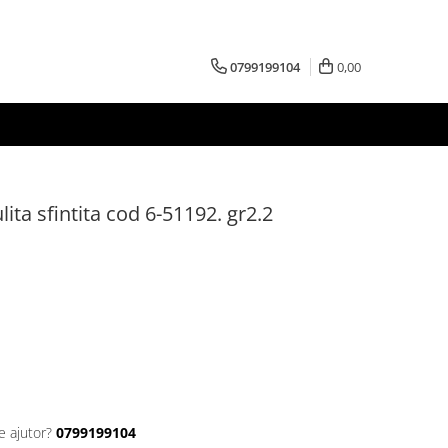
0799199104
0,00
lita sfintita cod 6-51192. gr2.2
e ajutor?
0799199104