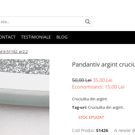
ONTACT
TESTIMONIALE
BLOG
od 6-51192. gr2.2
Pandantiv argint cruciu
50,00 Lei
35,00 Lei
Economisesti:
15,00
Lei
Cruciulita din argint.
Tag-uri:
Cruciulita din argint.
STOC EPUIZAT
Cod Produs:
51426
Ai nevoie d