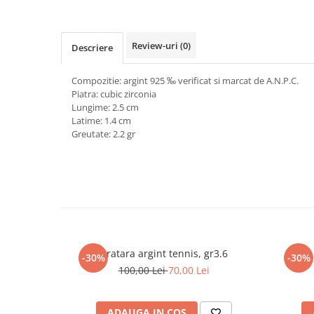
marimea 64
marimea 65
Review-uri
(0)
Descriere
marimea 66
marimea 67
Compozitie: argint 925 ‰ verificat si marcat de A.N.P.C.
marimea 68
Piatra: cubic zirconia
SETURI ARGINT
Lungime: 2.5 cm
Latime: 1.4 cm
marime reglabila
Greutate: 2.2 gr
marimea 49
marimea 50
marimea 51
marimea 52
marimea 53
marimea 54
Bratara argint tennis, gr3.6
marimea 55
-30%
-30%
100,00 Lei
70,00 Lei
marimea 56
marimea 57
marimea 58
ADAUGA IN COS