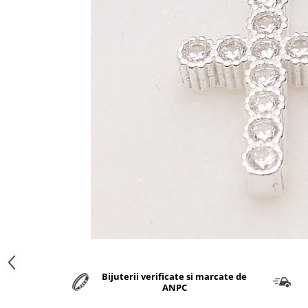
marime reglabila
marimea 47
marimea 48
marimea 49
marimea 50
marimea 51
marimea 52
marimea 53
marimea 54
marimea 55
marimea 56
marimea 57
marimea 58
marimea 59
marimea 60
marimea 61
Bijuterii verificate si marcate de
marimea 62
ANPC
marimea 63