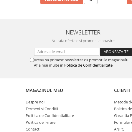
marimea 59
marimea 60
marimea 61
marimea 62
NEWSLETTER
marimea 63
Nu rata ofertele si promotiile noastre
marimea 64
Vreau sa primesc newsletter cu promotiile magazinului.
Afla mai multe in
Politica de Confidentialitate
MAGAZINUL MEU
CLIENTI
Despre noi
Metode de
Termeni si Conditii
Politica d
Politica de Confidentialitate
Garantia 
Politica de livrare
Formular 
Contact
ANPC