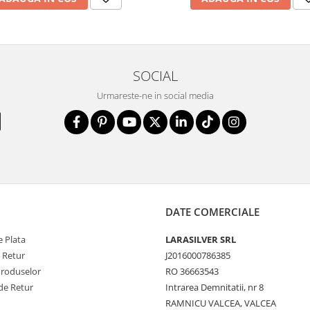
SOCIAL
Urmareste-ne in social media
DATE COMERCIALE
 Plata
LARASILVER SRL
e Retur
J2016000786385
Produselor
RO 36663543
de Retur
Intrarea Demnitatii, nr 8
RAMNICU VALCEA, VALCEA