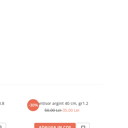
3.8
Lantisor argint 40 cm, gr1.2
L
-30%
-30%
50,00 Lei
35,00 Lei
ADAUGA IN COS
AD