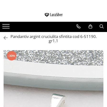
CATEGORII
CERCEI ARGINT
BRATARI ARGINT
Pandantiv argint cruciulita sfintita cod 6-51190.
gr1.1
COLIERE ARGINT
LANTISOARE ARGINT
CRUCIULITE SI ICONITE ARGINT
-30%
PANDANTIVE ARGINT
BROSE ARGINT
VERIGHETE ARGINT
BIJUTERII ARGINT PENTRU COPII
BIJUTERII ARGINT PENTRU BARBATI
INELE ARGINT