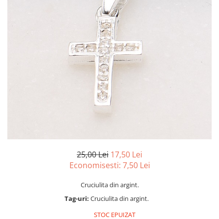
marime reglabila
marimea 47
marimea 48
marimea 49
marimea 50
marimea 51
marimea 52
marimea 53
marimea 54
marimea 55
marimea 56
marimea 57
marimea 58
25,00 Lei
17,50 Lei
Economisesti:
7,50
Lei
marimea 59
marimea 60
Cruciulita din argint.
marimea 61
Tag-uri:
Cruciulita din argint.
marimea 62
STOC EPUIZAT
marimea 63