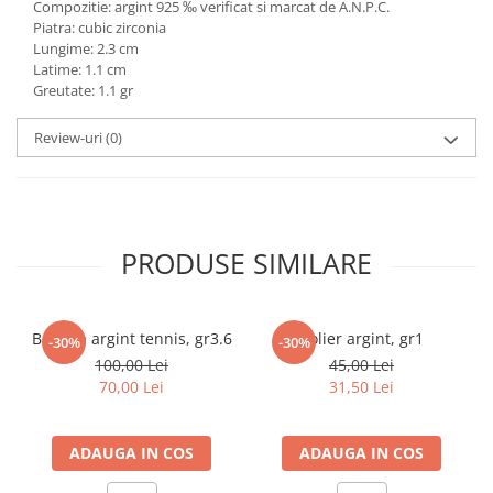
Compozitie: argint 925 ‰ verificat si marcat de A.N.P.C.
marimea 59
Piatra: cubic zirconia
Lungime: 2.3 cm
marimea 60
Latime: 1.1 cm
marimea 61
Greutate: 1.1 gr
marimea 62
marimea 63
Review-uri
(0)
marimea 64
PRODUSE SIMILARE
Bratara argint tennis, gr3.6
Colier argint, gr1
-30%
-30%
100,00 Lei
45,00 Lei
70,00 Lei
31,50 Lei
ADAUGA IN COS
ADAUGA IN COS