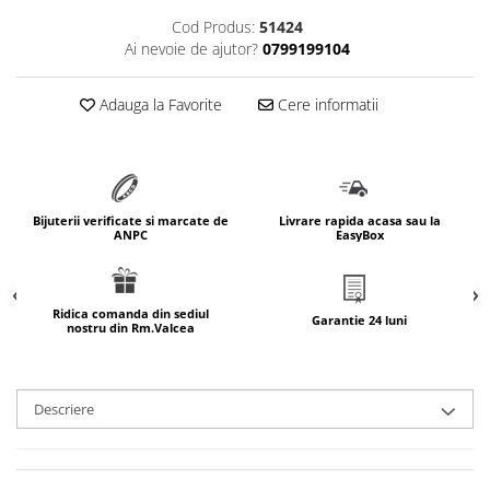
marimea 64
Cod Produs:
51424
Ai nevoie de ajutor?
0799199104
marimea 65
marimea 66
Adauga la Favorite
Cere informatii
marimea 67
marimea 68
SETURI ARGINT
marime reglabila
Bijuterii verificate si marcate de
Livrare rapida acasa sau la
marimea 49
ANPC
EasyBox
marimea 50
marimea 51
marimea 52
Ridica comanda din sediul
Garantie 24 luni
nostru din Rm.Valcea
marimea 53
marimea 54
marimea 55
Descriere
marimea 56
marimea 57
marimea 58