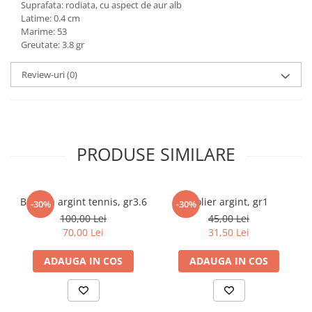
Suprafata: rodiata, cu aspect de aur alb
marimea 59
Latime: 0.4 cm
Marime: 53
marimea 60
Greutate: 3.8 gr
marimea 61
marimea 62
Review-uri
(0)
marimea 63
marimea 64
PRODUSE SIMILARE
Bratara argint tennis, gr3.6
Colier argint, gr1
-30%
-30%
100,00 Lei
45,00 Lei
70,00 Lei
31,50 Lei
ADAUGA IN COS
ADAUGA IN COS