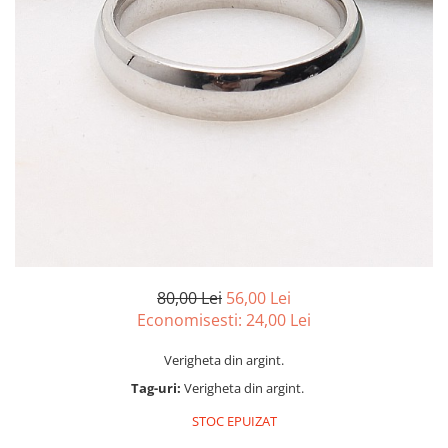
marime reglabila
marimea 47
marimea 48
marimea 49
marimea 50
marimea 51
marimea 52
marimea 53
marimea 54
marimea 55
marimea 56
marimea 57
80,00 Lei
56,00 Lei
marimea 58
Economisesti:
24,00
Lei
marimea 59
Verigheta din argint.
marimea 60
Tag-uri:
Verigheta din argint.
marimea 61
marimea 62
STOC EPUIZAT
marimea 63