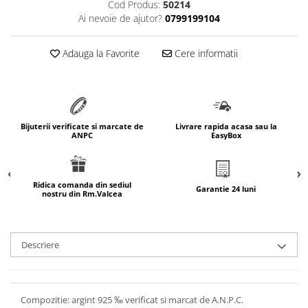
Cod Produs:
50214
marimea 64
Ai nevoie de ajutor?
0799199104
marimea 65
marimea 66
Adauga la Favorite
Cere informatii
marimea 67
marimea 68
SETURI ARGINT
marime reglabila
Bijuterii verificate si marcate de
Livrare rapida acasa sau la
ANPC
EasyBox
marimea 49
marimea 50
marimea 51
Ridica comanda din sediul
Garantie 24 luni
nostru din Rm.Valcea
marimea 52
marimea 53
marimea 54
Descriere
marimea 55
marimea 56
marimea 57
Compozitie: argint 925 ‰ verificat si marcat de A.N.P.C.
marimea 58