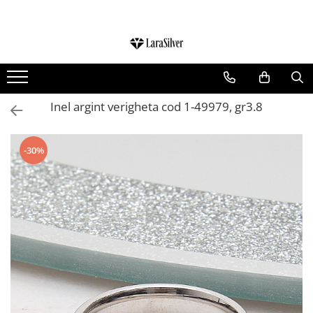
CATEGORII
CERCEI ARGINT
BRATARI ARGINT
Inel argint verigheta cod 1-49979, gr3.8
COLIERE ARGINT
LANTISOARE ARGINT
-30%
CRUCIULITE SI ICONITE ARGINT
PANDANTIVE ARGINT
BROSE ARGINT
VERIGHETE ARGINT
BIJUTERII ARGINT PENTRU COPII
BIJUTERII ARGINT PENTRU BARBATI
INELE ARGINT