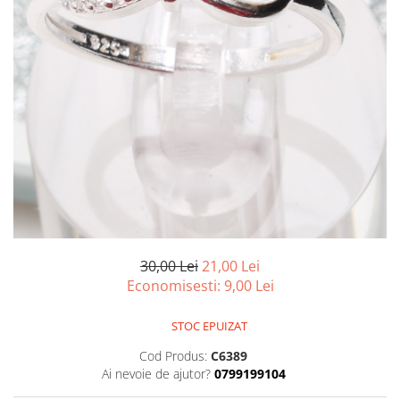
marime reglabila
marimea 47
marimea 48
marimea 49
marimea 50
marimea 51
marimea 52
marimea 53
marimea 54
marimea 55
marimea 56
marimea 57
30,00 Lei
21,00 Lei
marimea 58
Economisesti:
9,00
Lei
marimea 59
marimea 60
STOC EPUIZAT
marimea 61
Cod Produs:
C6389
marimea 62
Ai nevoie de ajutor?
0799199104
marimea 63