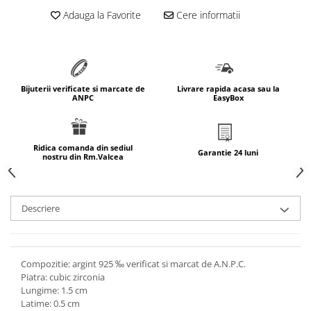
marimea 64
Adauga la Favorite
Cere informatii
marimea 65
marimea 66
marimea 67
marimea 68
Bijuterii verificate si marcate de
Livrare rapida acasa sau la
ANPC
EasyBox
SETURI ARGINT
marime reglabila
marimea 49
Ridica comanda din sediul
Garantie 24 luni
nostru din Rm.Valcea
marimea 50
marimea 51
marimea 52
Descriere
marimea 53
marimea 54
marimea 55
Compozitie: argint 925 ‰ verificat si marcat de A.N.P.C.
marimea 56
Piatra: cubic zirconia
marimea 57
Lungime: 1.5 cm
Latime: 0.5 cm
marimea 58