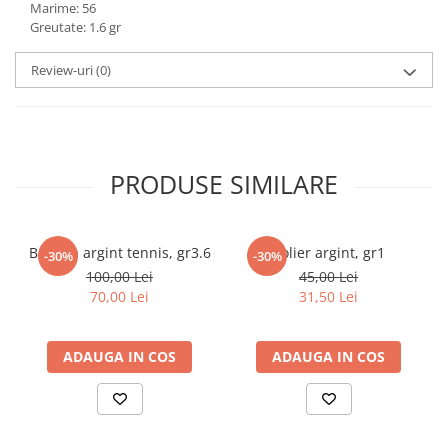
Marime: 56
marimea 59
Greutate: 1.6 gr
marimea 60
Review-uri
(0)
marimea 61
marimea 62
marimea 63
marimea 64
PRODUSE SIMILARE
Bratara argint tennis, gr3.6
Colier argint, gr1
-30%
-30%
100,00 Lei
45,00 Lei
70,00 Lei
31,50 Lei
ADAUGA IN COS
ADAUGA IN COS