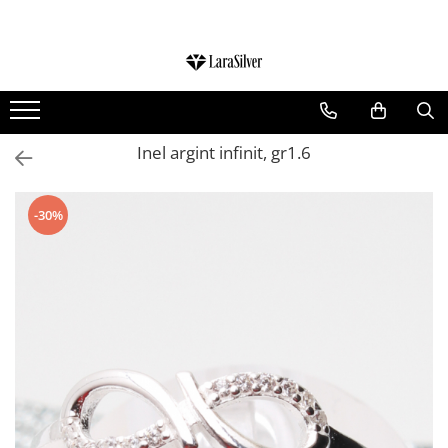
CATEGORII
CERCEI ARGINT
BRATARI ARGINT
Inel argint infinit, gr1.6
COLIERE ARGINT
LANTISOARE ARGINT
-30%
CRUCIULITE SI ICONITE ARGINT
PANDANTIVE ARGINT
BROSE ARGINT
VERIGHETE ARGINT
BIJUTERII ARGINT PENTRU COPII
BIJUTERII ARGINT PENTRU BARBATI
INELE ARGINT