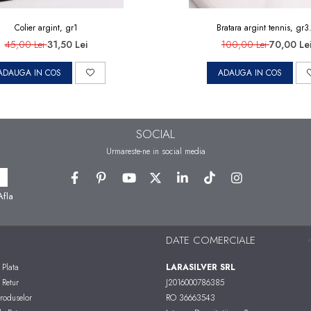
Colier argint, gr1
Bratara argint tennis, gr3
45,00 Lei
31,50 Lei
100,00 Lei
70,00 Le
ADAUGA IN COS
ADAUGA IN COS
SOCIAL
Urmareste-ne in social media
Afla
DATE COMERCIALE
Plata
LARASILVER SRL
 Retur
J2016000786385
roduselor
RO 36663543