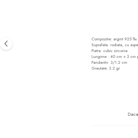
marimea 57
marimea 58
marimea 59
marimea 60
marimea 61
Compozitie: argint 925 ‰ v
Suprafata: rodiata, cu asp
marimea 62
Piatra: cubic zirconia
marimea 63
Lungime : 40 cm + 3 cm p
Pandantiv: 3/1.2 cm
marimea 64
Greutate: 3.2 gr
marimea 65
marimea 66
marimea 67
marimea 68
SETURI ARGINT
Daca 
marime reglabila
marimea 49