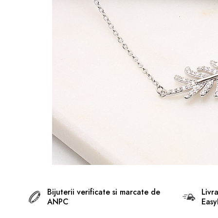
BIJUTERII ARGINT PENTRU
BARBATI
INELE ARGINT
marime reglabila
marimea 47
marimea 48
marimea 49
marimea 50
marimea 51
marimea 52
marimea 53
marimea 54
marimea 55
Bijuterii verificate si marcate de
Livr
ANPC
Easy
marimea 56