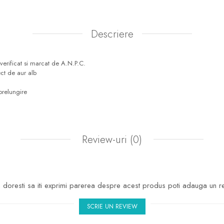
Descriere
erificat si marcat de A.N.P.C.
ect de aur alb
relungire
Review-uri
(0)
doresti sa iti exprimi parerea despre acest produs poti adauga un r
SCRIE UN REVIEW