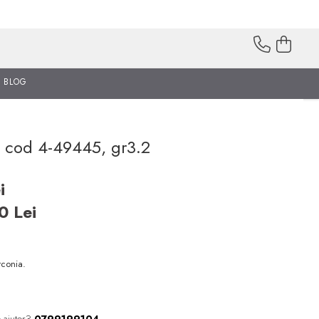
BLOG
a cod 4-49445, gr3.2
i
50
Lei
irconia.