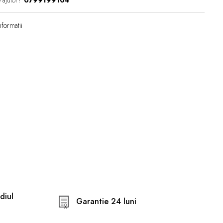
 ajutor?
0799199104
formatii
diul
Garantie 24 luni