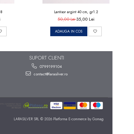
.8
Lantisor argint 40 cm, gr1.2
i
50,00 Lei
35,00 Lei
ADAUGA IN COS
SUPORT CLIENTI
0799199104
contact@larasilver.ro
LARASILVER SRL © 2026
Platforma E-commerce by Gomag