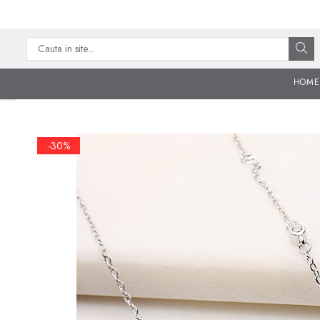
CATEGORII
CERCEI ARGINT
HOME
BRATARI ARGINT
COLIERE ARGINT
-30%
LANTISOARE ARGINT
CRUCIULITE SI ICONITE
ARGINT
PANDANTIVE ARGINT
BROSE ARGINT
VERIGHETE ARGINT
BIJUTERII ARGINT PENTRU
COPII