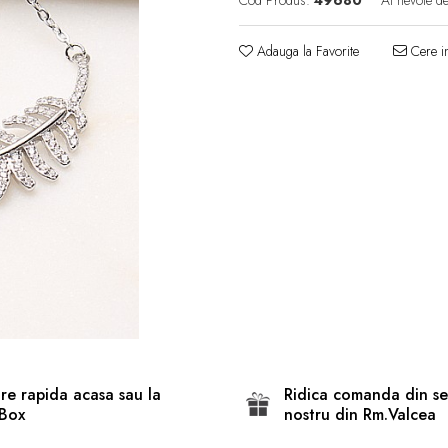
Cod Produs:
49680
Ai nevoie de
Adauga la Favorite
Cere in
are rapida acasa sau la
Ridica comanda din se
Box
nostru din Rm.Valcea