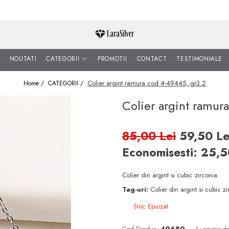
NOUTATI
CATEGORII
PROMOTII
CONTACT
TESTIMONIALE
Colier argint ramura cod 4-49445, gr3.2
Home /
CATEGORII /
Colier argint ramur
85,00 Lei
59,50 Le
Economisesti:
25,
Colier din argint si cubic zirconia.
Tag-uri:
Colier din argint si cubic z
Stoc Epuizat