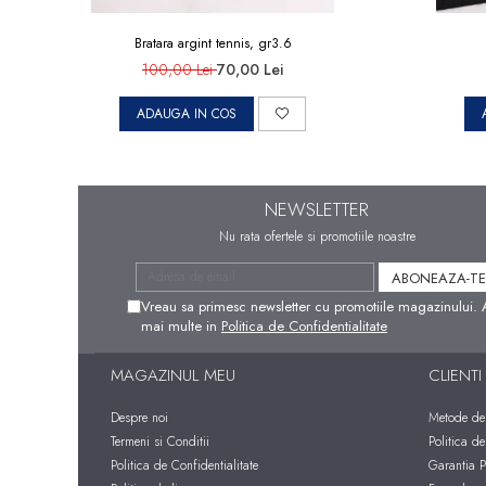
Bratara argint tennis, gr3.6
100,00 Lei
70,00 Lei
ADAUGA IN COS
NEWSLETTER
Nu rata ofertele si promotiile noastre
Vreau sa primesc newsletter cu promotiile magazinului. 
mai multe in
Politica de Confidentialitate
MAGAZINUL MEU
CLIENTI
Despre noi
Metode de 
Termeni si Conditii
Politica de
Politica de Confidentialitate
Garantia P