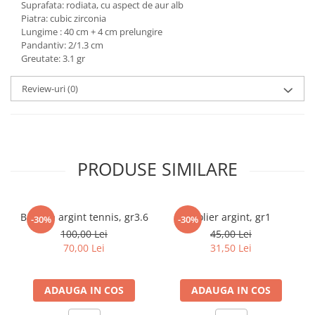
Suprafata: rodiata, cu aspect de aur alb
marimea 59
Piatra: cubic zirconia
Lungime : 40 cm + 4 cm prelungire
marimea 60
Pandantiv: 2/1.3 cm
marimea 61
Greutate: 3.1 gr
marimea 62
marimea 63
Review-uri
(0)
marimea 64
PRODUSE SIMILARE
Bratara argint tennis, gr3.6
Colier argint, gr1
-30%
-30%
100,00 Lei
45,00 Lei
70,00 Lei
31,50 Lei
ADAUGA IN COS
ADAUGA IN COS