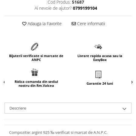
Cod Produs:
51687
marimea 64
Ai nevoie de ajutor?
0799199104
marimea 65
marimea 66
Adauga la Favorite
Cere informatii
marimea 67
marimea 68
SETURI ARGINT
marime reglabila
Bijuterii verificate si marcate de
Livrare rapida acasa sau la
ANPC
EasyBox
marimea 49
marimea 50
marimea 51
Ridica comanda din sediul
Garantie 24 luni
nostru din Rm.Valcea
marimea 52
marimea 53
marimea 54
Descriere
marimea 55
marimea 56
marimea 57
Compozitie: argint 925 ‰ verificat si marcat de A.N.P.C.
marimea 58