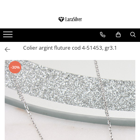
CATEGORII
CERCEI ARGINT
BRATARI ARGINT
Colier argint fluture cod 4-51453, gr3.1
COLIERE ARGINT
LANTISOARE ARGINT
-30%
CRUCIULITE SI ICONITE ARGINT
PANDANTIVE ARGINT
BROSE ARGINT
VERIGHETE ARGINT
BIJUTERII ARGINT PENTRU COPII
BIJUTERII ARGINT PENTRU BARBATI
INELE ARGINT