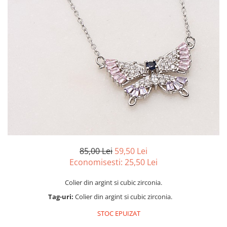
marime reglabila
marimea 47
marimea 48
marimea 49
marimea 50
marimea 51
marimea 52
marimea 53
marimea 54
marimea 55
marimea 56
marimea 57
85,00 Lei
59,50 Lei
marimea 58
Economisesti:
25,50
Lei
marimea 59
Colier din argint si cubic zirconia.
marimea 60
Tag-uri:
Colier din argint si cubic zirconia.
marimea 61
marimea 62
STOC EPUIZAT
marimea 63