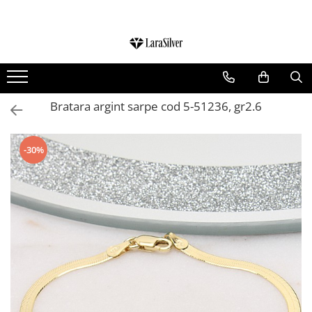
CATEGORII
CERCEI ARGINT
BRATARI ARGINT
Bratara argint sarpe cod 5-51236, gr2.6
COLIERE ARGINT
LANTISOARE ARGINT
-30%
CRUCIULITE SI ICONITE ARGINT
PANDANTIVE ARGINT
BROSE ARGINT
VERIGHETE ARGINT
BIJUTERII ARGINT PENTRU COPII
BIJUTERII ARGINT PENTRU BARBATI
INELE ARGINT