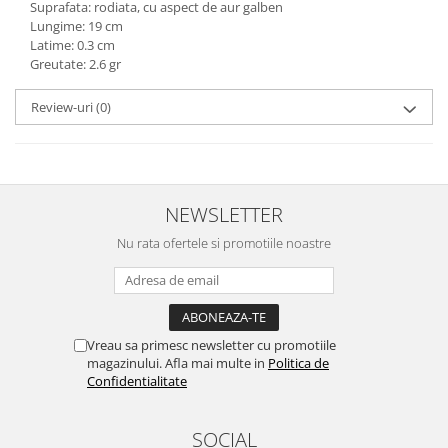
Suprafata: rodiata, cu aspect de aur galben
marimea 59
Lungime: 19 cm
Latime: 0.3 cm
marimea 60
Greutate: 2.6 gr
marimea 61
marimea 62
Review-uri
(0)
marimea 63
marimea 64
NEWSLETTER
Nu rata ofertele si promotiile noastre
Vreau sa primesc newsletter cu promotiile
magazinului. Afla mai multe in
Politica de
Confidentialitate
SOCIAL