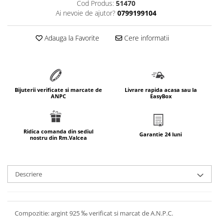
Cod Produs:
51470
marimea 64
Ai nevoie de ajutor?
0799199104
marimea 65
marimea 66
Adauga la Favorite
Cere informatii
marimea 67
marimea 68
SETURI ARGINT
marime reglabila
Bijuterii verificate si marcate de
Livrare rapida acasa sau la
ANPC
EasyBox
marimea 49
marimea 50
marimea 51
Ridica comanda din sediul
Garantie 24 luni
nostru din Rm.Valcea
marimea 52
marimea 53
marimea 54
Descriere
marimea 55
marimea 56
marimea 57
Compozitie: argint 925 ‰ verificat si marcat de A.N.P.C.
marimea 58