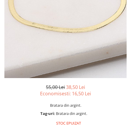
marime reglabila
marimea 47
marimea 48
marimea 49
marimea 50
marimea 51
marimea 52
marimea 53
marimea 54
marimea 55
marimea 56
marimea 57
55,00 Lei
38,50 Lei
marimea 58
Economisesti:
16,50
Lei
marimea 59
Bratara din argint.
marimea 60
Tag-uri:
Bratara din argint.
marimea 61
marimea 62
STOC EPUIZAT
marimea 63