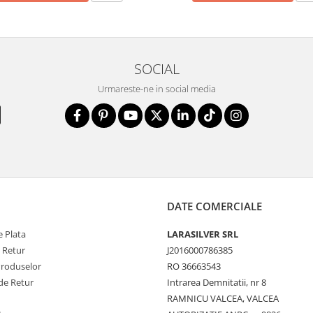
SOCIAL
Urmareste-ne in social media
DATE COMERCIALE
 Plata
LARASILVER SRL
e Retur
J2016000786385
Produselor
RO 36663543
de Retur
Intrarea Demnitatii, nr 8
RAMNICU VALCEA, VALCEA