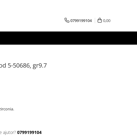
0799199104
0,00
od 5-50686, gr9.7
zirconia.
e ajutor?
0799199104