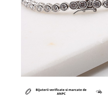
marime reglabila
marimea 47
marimea 48
marimea 49
marimea 50
marimea 51
marimea 52
marimea 53
marimea 54
marimea 55
marimea 56
marimea 57
marimea 58
marimea 59
marimea 60
Bijuterii verificate si marcate de
ANPC
marimea 61
marimea 62
marimea 63