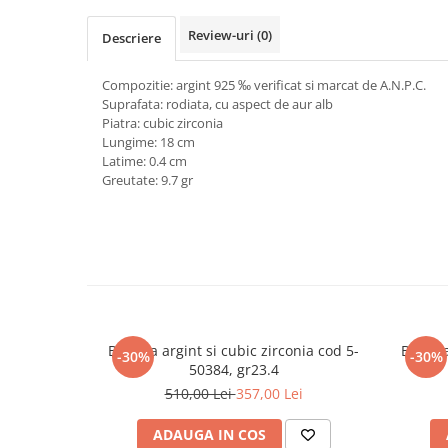
marimea 64
Review-uri
(0)
Descriere
marimea 65
marimea 66
Compozitie: argint 925 ‰ verificat si marcat de A.N.P.C.
marimea 67
Suprafata: rodiata, cu aspect de aur alb
Piatra: cubic zirconia
marimea 68
Lungime: 18 cm
SETURI ARGINT
Latime: 0.4 cm
Greutate: 9.7 gr
marime reglabila
marimea 49
marimea 50
marimea 51
marimea 52
marimea 53
marimea 54
Bratara argint si cubic zirconia cod 5-
Bratara
-30%
-30%
marimea 55
50384, gr23.4
marimea 56
510,00 Lei
357,00 Lei
marimea 57
ADAUGA IN COS
marimea 58