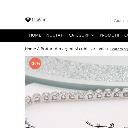
CATEGORII
CERCEI ARGINT
HOME
NOUTATI
CATEGORII
PROMOTII
C
BRATARI ARGINT
COLIERE ARGINT
Home /
Bratari din argint si cubic zirconia /
Bratara ar
LANTISOARE ARGINT
-30%
CRUCIULITE SI ICONITE ARGINT
PANDANTIVE ARGINT
BROSE ARGINT
VERIGHETE ARGINT
BIJUTERII ARGINT PENTRU COPII
BIJUTERII ARGINT PENTRU BARBATI
INELE ARGINT