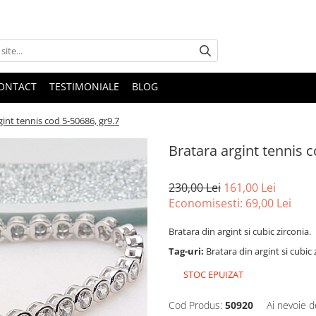
ONTACT
TESTIMONIALE
BLOG
gint tennis cod 5-50686, gr9.7
Bratara argint tennis c
230,00 Lei
161,00 Lei
Economisesti:
69,00
Lei
Bratara din argint si cubic zirconia.
Tag-uri:
Bratara din argint si cubic 
STOC EPUIZAT
Cod Produs:
50920
Ai nevoie d