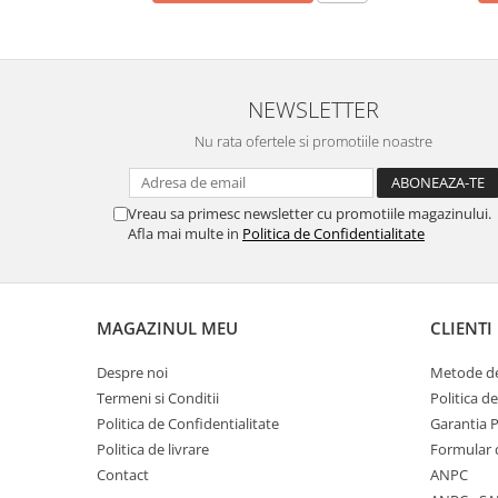
marimea 59
marimea 60
marimea 61
NEWSLETTER
marimea 62
marimea 63
Nu rata ofertele si promotiile noastre
marimea 64
Vreau sa primesc newsletter cu promotiile magazinului.
Afla mai multe in
Politica de Confidentialitate
MAGAZINUL MEU
CLIENTI
Despre noi
Metode de
Termeni si Conditii
Politica d
Politica de Confidentialitate
Garantia 
Politica de livrare
Formular 
Contact
ANPC