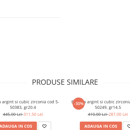
PRODUSE SIMILARE
 argint si cubic zirconia cod 5-
Bratara argint si cubic zirconi
-30%
50383, gr20.4
50249, gr14.5
445,00 Lei
311,50 Lei
410,00 Lei
287,00 Lei
ADAUGA IN COS
ADAUGA IN COS