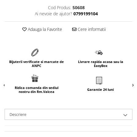
marimea 64
Cod Produs:
50608
Ai nevoie de ajutor?
0799199104
marimea 65
marimea 66
Adauga la Favorite
Cere informatii
marimea 67
marimea 68
SETURI ARGINT
marime reglabila
Bijuterii verificate si marcate de
Livrare rapida acasa sau la
marimea 49
ANPC
EasyBox
marimea 50
marimea 51
marimea 52
Ridica comanda din sediul
Garantie 24 luni
nostru din Rm.Valcea
marimea 53
marimea 54
marimea 55
Descriere
marimea 56
marimea 57
marimea 58