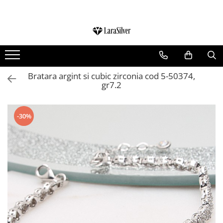
CATEGORII
CERCEI ARGINT
BRATARI ARGINT
Bratara argint si cubic zirconia cod 5-50374,
gr7.2
COLIERE ARGINT
LANTISOARE ARGINT
CRUCIULITE SI ICONITE ARGINT
-30%
PANDANTIVE ARGINT
BROSE ARGINT
VERIGHETE ARGINT
BIJUTERII ARGINT PENTRU COPII
BIJUTERII ARGINT PENTRU BARBATI
INELE ARGINT