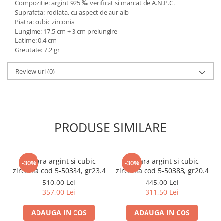
Compozitie: argint 925 ‰ verificat si marcat de A.N.P.C.
marimea 59
Suprafata: rodiata, cu aspect de aur alb
Piatra: cubic zirconia
marimea 60
Lungime: 17.5 cm + 3 cm prelungire
marimea 61
Latime: 0.4 cm
marimea 62
Greutate: 7.2 gr
marimea 63
Review-uri
(0)
marimea 64
PRODUSE SIMILARE
Bratara argint si cubic
Bratara argint si cubic
-30%
-30%
zirconia cod 5-50384, gr23.4
zirconia cod 5-50383, gr20.4
510,00 Lei
445,00 Lei
357,00 Lei
311,50 Lei
ADAUGA IN COS
ADAUGA IN COS