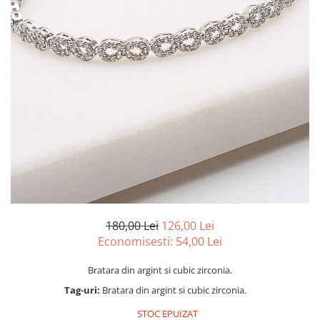
marime reglabila
marimea 47
marimea 48
marimea 49
marimea 50
marimea 51
marimea 52
marimea 53
marimea 54
marimea 55
marimea 56
marimea 57
marimea 58
180,00 Lei
126,00 Lei
Economisesti:
54,00
Lei
marimea 59
marimea 60
Bratara din argint si cubic zirconia.
marimea 61
Tag-uri:
Bratara din argint si cubic zirconia.
marimea 62
STOC EPUIZAT
marimea 63