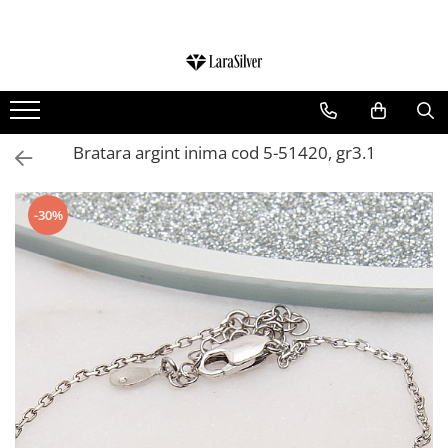
CATEGORII
CERCEI ARGINT
BRATARI ARGINT
Bratara argint inima cod 5-51420, gr3.1
COLIERE ARGINT
LANTISOARE ARGINT
-30%
CRUCIULITE SI ICONITE ARGINT
PANDANTIVE ARGINT
BROSE ARGINT
VERIGHETE ARGINT
BIJUTERII ARGINT PENTRU COPII
BIJUTERII ARGINT PENTRU BARBATI
INELE ARGINT