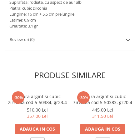
Suprafata: rodiata, cu aspect de aur alb
marimea 59
Piatra: cubic zirconia
Lungime: 16 cm + 5.5 cm prelungire
marimea 60
Latime: 0.9 cm
marimea 61
Greutate: 3.1 gr
marimea 62
marimea 63
Review-uri
(0)
marimea 64
PRODUSE SIMILARE
Bratara argint si cubic
Bratara argint si cubic
-30%
-30%
zirconia cod 5-50384, gr23.4
zirconia cod 5-50383, gr20.4
510,00 Lei
445,00 Lei
357,00 Lei
311,50 Lei
ADAUGA IN COS
ADAUGA IN COS