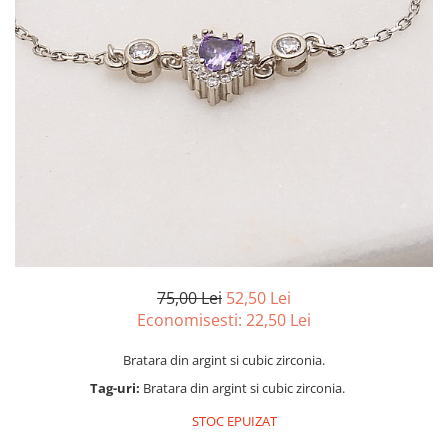
marime reglabila
marimea 47
marimea 48
marimea 49
marimea 50
marimea 51
marimea 52
marimea 53
marimea 54
marimea 55
marimea 56
marimea 57
75,00 Lei
52,50 Lei
marimea 58
Economisesti:
22,50
Lei
marimea 59
Bratara din argint si cubic zirconia.
marimea 60
Tag-uri:
Bratara din argint si cubic zirconia.
marimea 61
marimea 62
STOC EPUIZAT
marimea 63