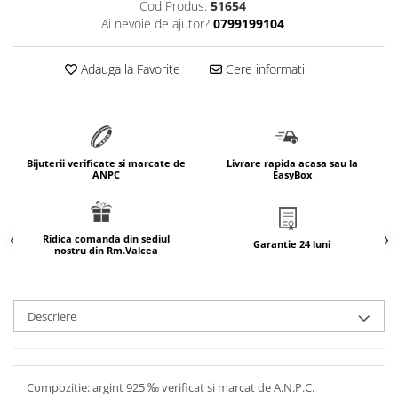
Cod Produs:
51654
marimea 64
Ai nevoie de ajutor?
0799199104
marimea 65
marimea 66
Adauga la Favorite
Cere informatii
marimea 67
marimea 68
SETURI ARGINT
marime reglabila
Bijuterii verificate si marcate de
Livrare rapida acasa sau la
ANPC
EasyBox
marimea 49
marimea 50
marimea 51
Ridica comanda din sediul
Garantie 24 luni
nostru din Rm.Valcea
marimea 52
marimea 53
marimea 54
Descriere
marimea 55
marimea 56
marimea 57
Compozitie: argint 925 ‰ verificat si marcat de A.N.P.C.
marimea 58