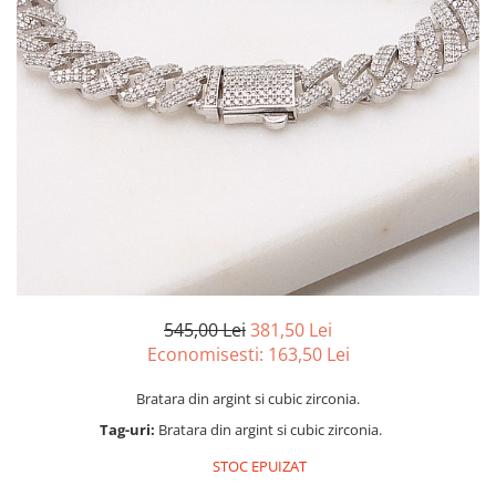
marime reglabila
marimea 47
marimea 48
marimea 49
marimea 50
marimea 51
marimea 52
marimea 53
marimea 54
marimea 55
marimea 56
marimea 57
545,00 Lei
381,50 Lei
marimea 58
Economisesti:
163,50
Lei
marimea 59
Bratara din argint si cubic zirconia.
marimea 60
Tag-uri:
Bratara din argint si cubic zirconia.
marimea 61
marimea 62
STOC EPUIZAT
marimea 63