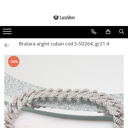
CATEGORII
CERCEI ARGINT
BRATARI ARGINT
Bratara argint cuban cod 5-50264, gr21.4
COLIERE ARGINT
LANTISOARE ARGINT
-30%
CRUCIULITE SI ICONITE ARGINT
PANDANTIVE ARGINT
BROSE ARGINT
VERIGHETE ARGINT
BIJUTERII ARGINT PENTRU COPII
BIJUTERII ARGINT PENTRU BARBATI
INELE ARGINT