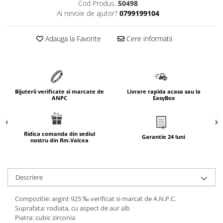
Cod Produs:
50498
marimea 64
Ai nevoie de ajutor?
0799199104
marimea 65
marimea 66
Adauga la Favorite
Cere informatii
marimea 67
marimea 68
SETURI ARGINT
marime reglabila
Bijuterii verificate si marcate de
Livrare rapida acasa sau la
ANPC
EasyBox
marimea 49
marimea 50
marimea 51
Ridica comanda din sediul
Garantie 24 luni
nostru din Rm.Valcea
marimea 52
marimea 53
marimea 54
Descriere
marimea 55
marimea 56
Compozitie: argint 925 ‰ verificat si marcat de A.N.P.C.
marimea 57
Suprafata: rodiata, cu aspect de aur alb
Piatra: cubic zirconia
marimea 58