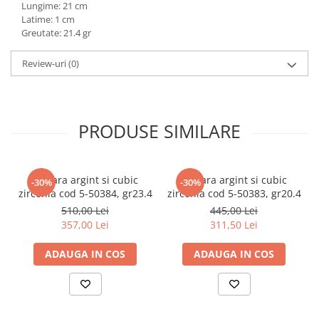
Lungime: 21 cm
marimea 59
Latime: 1 cm
marimea 60
Greutate: 21.4 gr
marimea 61
Review-uri
(0)
marimea 62
marimea 63
marimea 64
PRODUSE SIMILARE
Bratara argint si cubic
Bratara argint si cubic
-30%
-30%
zirconia cod 5-50384, gr23.4
zirconia cod 5-50383, gr20.4
510,00 Lei
445,00 Lei
357,00 Lei
311,50 Lei
ADAUGA IN COS
ADAUGA IN COS