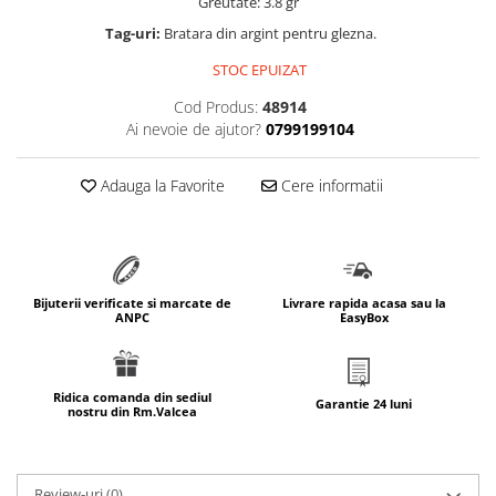
Greutate: 3.8 gr
marimea 64
Tag-uri:
Bratara din argint pentru glezna.
marimea 65
STOC EPUIZAT
marimea 66
Cod Produs:
48914
marimea 67
Ai nevoie de ajutor?
0799199104
marimea 68
SETURI ARGINT
Adauga la Favorite
Cere informatii
marime reglabila
marimea 49
marimea 50
marimea 51
Bijuterii verificate si marcate de
Livrare rapida acasa sau la
marimea 52
ANPC
EasyBox
marimea 53
marimea 54
Ridica comanda din sediul
marimea 55
Garantie 24 luni
nostru din Rm.Valcea
marimea 56
marimea 57
marimea 58
Review-uri
(0)