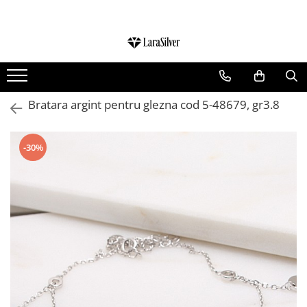
CATEGORII
CERCEI ARGINT
BRATARI ARGINT
Bratara argint pentru glezna cod 5-48679, gr3.8
COLIERE ARGINT
LANTISOARE ARGINT
-30%
CRUCIULITE SI ICONITE ARGINT
PANDANTIVE ARGINT
BROSE ARGINT
VERIGHETE ARGINT
BIJUTERII ARGINT PENTRU COPII
BIJUTERII ARGINT PENTRU BARBATI
INELE ARGINT