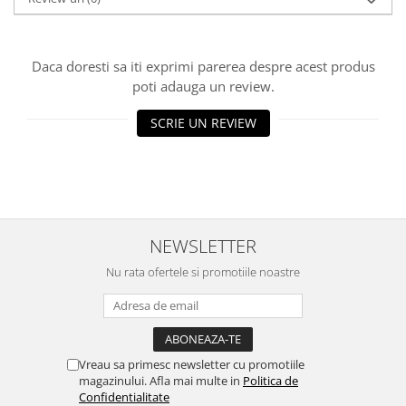
marimea 59
marimea 60
marimea 61
Daca doresti sa iti exprimi parerea despre acest produs
poti adauga un review.
marimea 62
marimea 63
SCRIE UN REVIEW
marimea 64
NEWSLETTER
Nu rata ofertele si promotiile noastre
Vreau sa primesc newsletter cu promotiile
magazinului. Afla mai multe in
Politica de
Confidentialitate