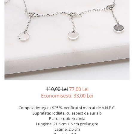
marime reglabila
marimea 47
marimea 48
marimea 49
marimea 50
marimea 51
marimea 52
marimea 53
marimea 54
marimea 55
marimea 56
marimea 57
110,00 Lei
77,00 Lei
marimea 58
Economisesti:
33,00
Lei
marimea 59
Compozitie: argint 925 ‰ verificat si marcat de A.N.P.C.
marimea 60
Suprafata: rodiata, cu aspect de aur alb
marimea 61
Piatra: cubic zirconia
Lungime: 21.5 cm + 5 cm prelungire
marimea 62
Latime: 2.5 cm
marimea 63