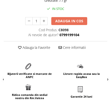
Greutate: 7.1 gr
marimea 64
IN STOC
marimea 65
marimea 66
ADAUGA IN COS
marimea 67
Cod Produs:
C8098
marimea 68
Ai nevoie de ajutor?
0799199104
SETURI ARGINT
marime reglabila
Adauga la Favorite
Cere informatii
marimea 49
marimea 50
marimea 51
marimea 52
Bijuterii verificate si marcate de
Livrare rapida acasa sau la
marimea 53
ANPC
EasyBox
marimea 54
marimea 55
Ridica comanda din sediul
marimea 56
Garantie 24 luni
nostru din Rm.Valcea
marimea 57
marimea 58