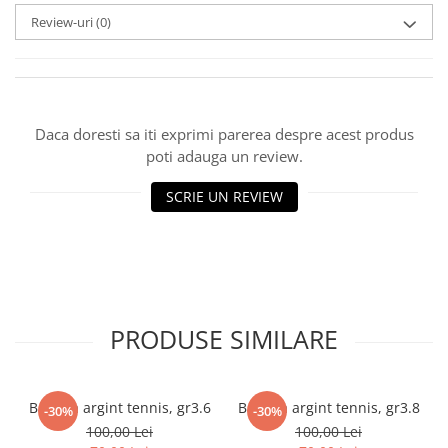
marimea 59
Review-uri
(0)
marimea 60
marimea 61
marimea 62
marimea 63
Daca doresti sa iti exprimi parerea despre acest produs
marimea 64
poti adauga un review.
SCRIE UN REVIEW
PRODUSE SIMILARE
Bratara argint tennis, gr3.6
Bratara argint tennis, gr3.8
-30%
-30%
100,00 Lei
100,00 Lei