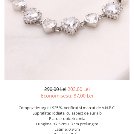
marime reglabila
marimea 47
marimea 48
marimea 49
marimea 50
marimea 51
marimea 52
marimea 53
marimea 54
marimea 55
marimea 56
marimea 57
290,00 Lei
203,00 Lei
marimea 58
Economisesti:
87,00
Lei
marimea 59
Compozitie: argint 925 ‰ verificat si marcat de A.N.P.C.
marimea 60
Suprafata: rodiata, cu aspect de aur alb
marimea 61
Piatra: cubic zirconia
Lungime: 17.5 cm + 3 cm prelungire
marimea 62
Latime: 0.9 cm
marimea 63