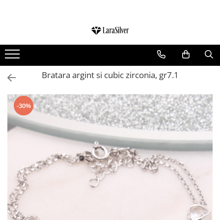
CATEGORII
CERCEI ARGINT
BRATARI ARGINT
Bratara argint si cubic zirconia, gr7.1
COLIERE ARGINT
LANTISOARE ARGINT
-30%
CRUCIULITE SI ICONITE ARGINT
PANDANTIVE ARGINT
BROSE ARGINT
VERIGHETE ARGINT
BIJUTERII ARGINT PENTRU COPII
BIJUTERII ARGINT PENTRU BARBATI
INELE ARGINT