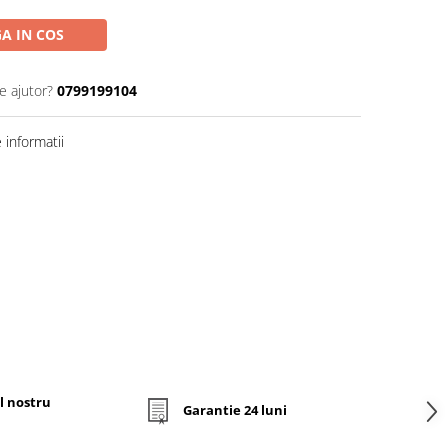
A IN COS
e ajutor?
0799199104
informatii
l nostru
Garantie 24 luni