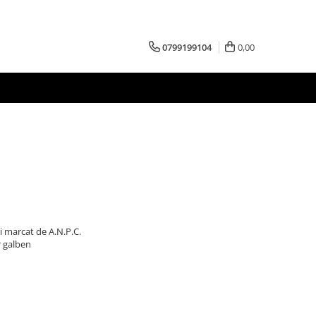
0799199104
0,00
i marcat de A.N.P.C.
r galben