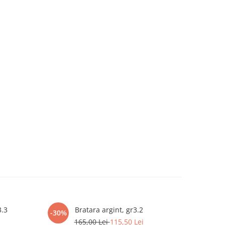
3.3
Bratara argint, gr3.2
B
-30%
-30%
165,00 Lei
115,50 Lei
2