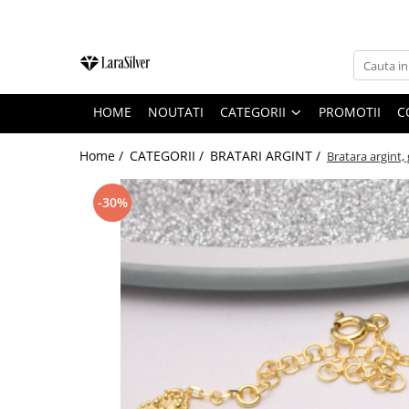
CATEGORII
CERCEI ARGINT
HOME
NOUTATI
CATEGORII
PROMOTII
C
BRATARI ARGINT
COLIERE ARGINT
Home /
CATEGORII /
BRATARI ARGINT /
Bratara argint, 
LANTISOARE ARGINT
-30%
CRUCIULITE SI ICONITE ARGINT
PANDANTIVE ARGINT
BROSE ARGINT
VERIGHETE ARGINT
BIJUTERII ARGINT PENTRU COPII
BIJUTERII ARGINT PENTRU BARBATI
INELE ARGINT