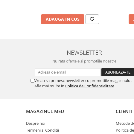
marimea 59
marimea 60
ADAUGA IN COS
marimea 61
marimea 62
marimea 63
marimea 64
NEWSLETTER
Nu rata ofertele si promotiile noastre
Vreau sa primesc newsletter cu promotiile magazinului.
Afla mai multe in
Politica de Confidentialitate
MAGAZINUL MEU
CLIENTI
Despre noi
Metode de
Termeni si Conditii
Politica d