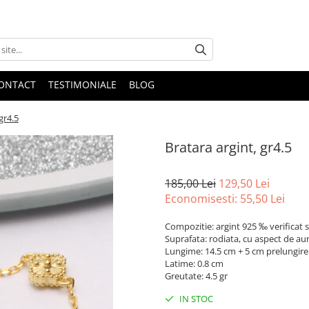
ONTACT
TESTIMONIALE
BLOG
gr4.5
Bratara argint, gr4.5
185,00 Lei
129,50 Lei
Economisesti:
55,50
Lei
Compozitie: argint 925 ‰ verificat s
Suprafata: rodiata, cu aspect de au
Lungime: 14.5 cm + 5 cm prelungire
Latime: 0.8 cm
Greutate: 4.5 gr
IN STOC