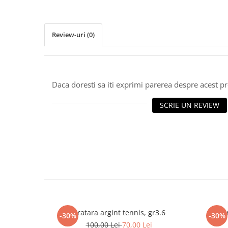
marimea 64
marimea 65
Review-uri
(0)
marimea 66
marimea 67
marimea 68
SETURI ARGINT
Daca doresti sa iti exprimi parerea despre acest 
marime reglabila
SCRIE UN REVIEW
marimea 49
marimea 50
marimea 51
marimea 52
marimea 53
marimea 54
marimea 55
marimea 56
marimea 57
Bratara argint tennis, gr3.6
B
-30%
-30%
marimea 58
100,00 Lei
70,00 Lei