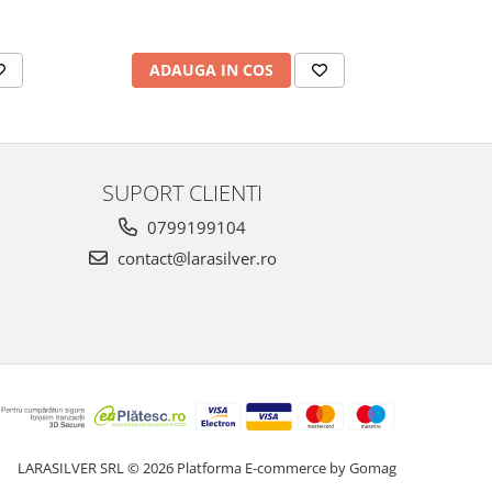
ADAUGA IN COS
AD
SUPORT CLIENTI
0799199104
contact@larasilver.ro
LARASILVER SRL © 2026
Platforma E-commerce by Gomag