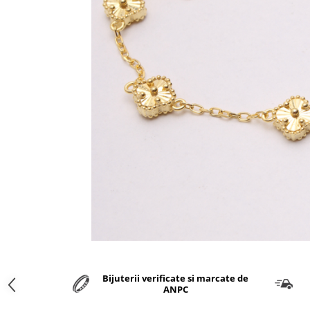
marime reglabila
marimea 47
marimea 48
marimea 49
marimea 50
marimea 51
marimea 52
marimea 53
marimea 54
marimea 55
marimea 56
marimea 57
marimea 58
marimea 59
marimea 60
marimea 61
Bijuterii verificate si marcate de
marimea 62
ANPC
marimea 63